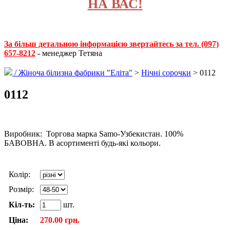
НА ВАС!
За більш детальною інформацією звертайтесь за тел. (097)
657-8212
- менеджер Тетяна
/
Жіноча білизна фабрики "Еліта"
>
Нічні сорочки
> 0112
0112
Виробник: Торгова марка Samo-Узбекистан. 100%
БАВОВНА. В асортименті будь-які кольори.
Колір:
Розмір:
Кіл-ть:
шт.
Ціна:
270.00 грн.