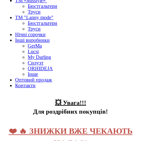
ТМ «Misstyle»
Бюстгальтери
Труси
ТМ "Lanny mode"
Бюстгальтери
Труси
Нічні сорочки
Інші виробники
GerMa
Lucsi
My Darling
Силуэт
ORHIDEJA
Інше
Оптовий продаж
Контакти
💥 Увага!!!
Для роздрібних покупців!
❤️ 🔥 ЗНИЖКИ ВЖЕ ЧЕКАЮТЬ