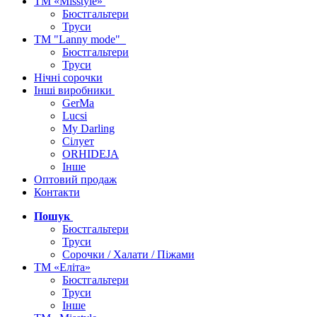
ТМ «Misstyle»
Бюстгальтери
Труси
ТМ "Lanny mode"
Бюстгальтери
Труси
Нічні сорочки
Інші виробники
GerMa
Lucsi
My Darling
Сілует
ORHIDEJA
Інше
Оптовий продаж
Контакти
Пошук
Бюстгальтери
Труси
Сорочки / Халати / Піжами
ТМ «Еліта»
Бюстгальтери
Труси
Інше