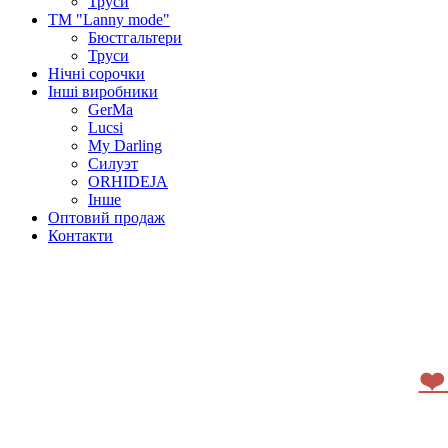
Труси
ТМ "Lanny mode"
Бюстгальтери
Труси
Нічні сорочки
Інші виробники
GerMa
Lucsi
My Darling
Силуэт
ORHIDEJA
Інше
Оптовий продаж
Контакти
❤