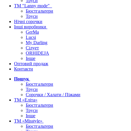
Труси
ТМ "Lanny mode"
Бюстгальтери
Труси
Нічні сорочки
Інші виробники
GerMa
Lucsi
My Darling
Сілует
ORHIDEJA
Інше
Оптовий продаж
Контакти
Пошук
Бюстгальтери
Труси
Сорочки / Халати / Піжами
ТМ «Еліта»
Бюстгальтери
Труси
Інше
ТМ «Misstyle»
Бюстгальтери