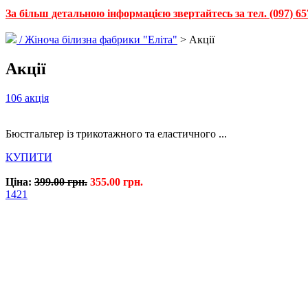
За більш детальною інформацією звертайтесь за тел. (097) 65
/
Жіноча білизна фабрики "Еліта"
> Акції
Акції
106 акція
Бюстгальтер із трикотажного та еластичного ...
КУПИТИ
Ціна:
399.00 грн.
355.00 грн.
1421