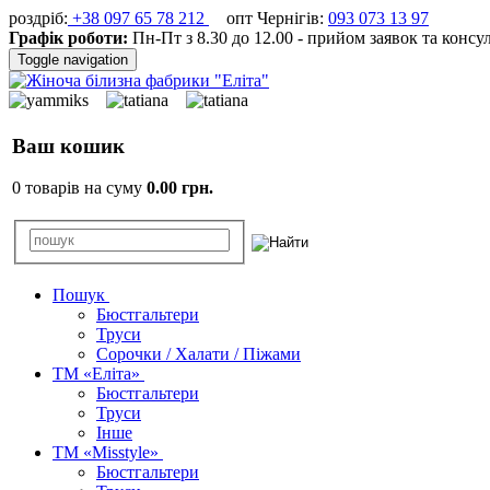
роздріб:
+38 097 65 78 212
опт Чернігів:
093 073 13 97
Графік роботи:
Пн-Пт з 8.30 до 12.00 - прийом заявок та консу
Toggle navigation
Ваш кошик
0 товарів на суму
0.00 грн.
Пошук
Бюстгальтери
Труси
Сорочки / Халати / Піжами
ТМ «Еліта»
Бюстгальтери
Труси
Інше
ТМ «Misstyle»
Бюстгальтери