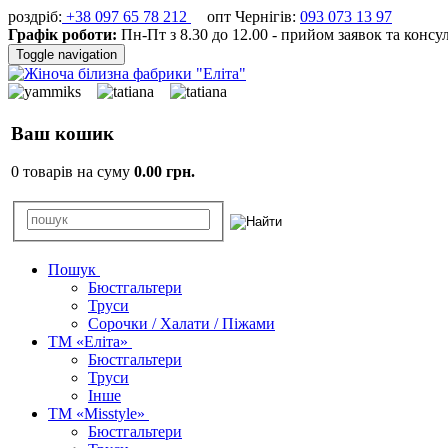
роздріб:
+38 097 65 78 212
опт Чернігів:
093 073 13 97
Графік роботи:
Пн-Пт з 8.30 до 12.00 - прийом заявок та консу
Toggle navigation
Ваш кошик
0 товарів на суму
0.00 грн.
Пошук
Бюстгальтери
Труси
Сорочки / Халати / Піжами
ТМ «Еліта»
Бюстгальтери
Труси
Інше
ТМ «Misstyle»
Бюстгальтери