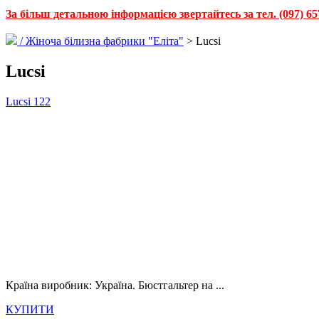
За більш детальною інформацією звертайтесь за тел. (097) 65
/
Жіноча білизна фабрики "Еліта"
> Lucsi
Lucsi
Lucsi 122
Країна виробник: Україна. Бюстгальтер на ...
КУПИТИ