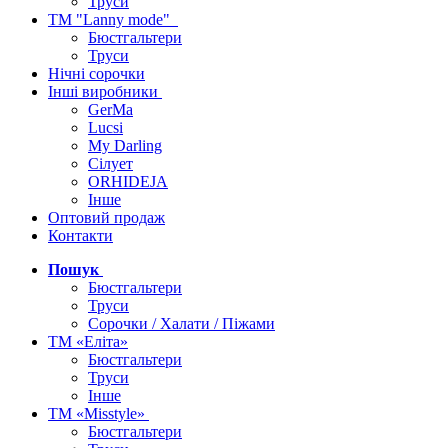
Труси
ТМ "Lanny mode"
Бюстгальтери
Труси
Нічні сорочки
Інші виробники
GerMa
Lucsi
My Darling
Сілует
ORHIDEJA
Інше
Оптовий продаж
Контакти
Пошук
Бюстгальтери
Труси
Сорочки / Халати / Піжами
ТМ «Еліта»
Бюстгальтери
Труси
Інше
ТМ «Misstyle»
Бюстгальтери