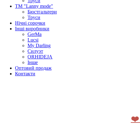
Труси
ТМ "Lanny mode"
Бюстгальтери
Труси
Нічні сорочки
Інші виробники
GerMa
Lucsi
My Darling
Силуэт
ORHIDEJA
Інше
Оптовий продаж
Контакти
❤