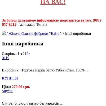
НА ВАС!
За більш детальною інформацією звертайтесь за тел. (097)
657-8212
- менеджер Тетяна
/
Жіноча білизна фабрики "Еліта"
> Інші виробники
Інші виробники
Сторінка 1 з 2
1
2
»
0119
Виробник: Торгова марка Samo-Узбекистан. 100% ...
КУПИТИ
Ціна:
270.00 грн.
Silyet 6
Силует 6. Бюстгальтер без каркасів ...