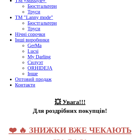
ТМ «Misstyle»
Бюстгальтери
Труси
ТМ "Lanny mode"
Бюстгальтери
Труси
Нічні сорочки
Інші виробники
GerMa
Lucsi
My Darling
Силуэт
ORHIDEJA
Інше
Оптовий продаж
Контакти
💥 Увага!!!
Для роздрібних покупців!
❤️ 🔥 ЗНИЖКИ ВЖЕ ЧЕКАЮТЬ