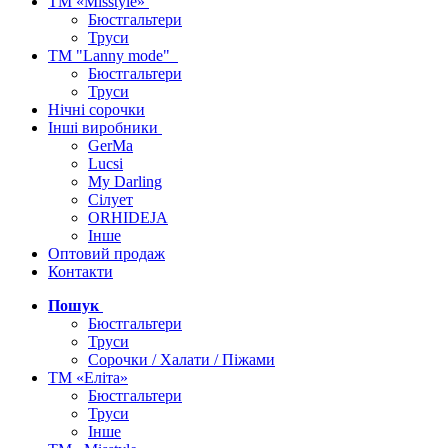
ТМ «Misstyle»
Бюстгальтери
Труси
ТМ "Lanny mode"
Бюстгальтери
Труси
Нічні сорочки
Інші виробники
GerMa
Lucsi
My Darling
Сілует
ORHIDEJA
Інше
Оптовий продаж
Контакти
Пошук
Бюстгальтери
Труси
Сорочки / Халати / Піжами
ТМ «Еліта»
Бюстгальтери
Труси
Інше