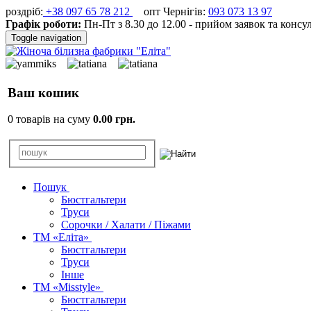
роздріб:
+38 097 65 78 212
опт Чернігів:
093 073 13 97
Графік роботи:
Пн-Пт з 8.30 до 12.00 - прийом заявок та консу
Toggle navigation
Ваш кошик
0 товарів на суму
0.00 грн.
Пошук
Бюстгальтери
Труси
Сорочки / Халати / Піжами
ТМ «Еліта»
Бюстгальтери
Труси
Інше
ТМ «Misstyle»
Бюстгальтери