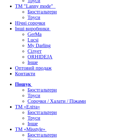
Труси
ТМ "Lanny mode"
Бюстгальтери
Труси
Нічні сорочки
Інші виробники
GerMa
Lucsi
My Darling
Сілует
ORHIDEJA
Інше
Оптовий продаж
Контакти
Пошук
Бюстгальтери
Труси
Сорочки / Халати / Піжами
ТМ «Еліта»
Бюстгальтери
Труси
Інше
ТМ «Misstyle»
Бюстгальтери