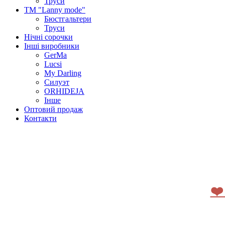
Труси
ТМ "Lanny mode"
Бюстгальтери
Труси
Нічні сорочки
Інші виробники
GerMa
Lucsi
My Darling
Силуэт
ORHIDEJA
Інше
Оптовий продаж
Контакти
❤