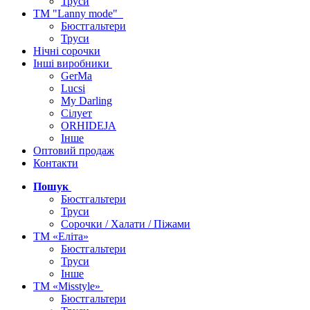
Труси
ТМ "Lanny mode"
Бюстгальтери
Труси
Нічні сорочки
Інші виробники
GerMa
Lucsi
My Darling
Сілует
ORHIDEJA
Інше
Оптовий продаж
Контакти
Пошук
Бюстгальтери
Труси
Сорочки / Халати / Піжами
ТМ «Еліта»
Бюстгальтери
Труси
Інше
ТМ «Misstyle»
Бюстгальтери