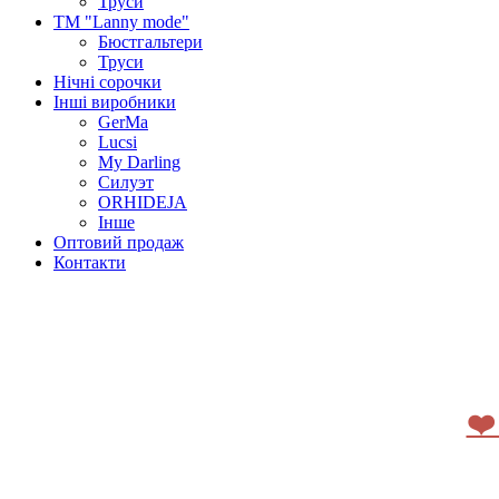
Труси
ТМ "Lanny mode"
Бюстгальтери
Труси
Нічні сорочки
Інші виробники
GerMa
Lucsi
My Darling
Силуэт
ORHIDEJA
Інше
Оптовий продаж
Контакти
❤