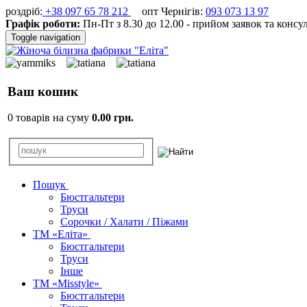
роздріб:
+38 097 65 78 212
опт Чернігів:
093 073 13 97
Графік роботи:
Пн-Пт з 8.30 до 12.00 - прийом заявок та консу
Toggle navigation
Ваш кошик
0 товарів на суму
0.00 грн.
Пошук
Бюстгальтери
Труси
Сорочки / Халати / Піжами
ТМ «Еліта»
Бюстгальтери
Труси
Інше
ТМ «Misstyle»
Бюстгальтери