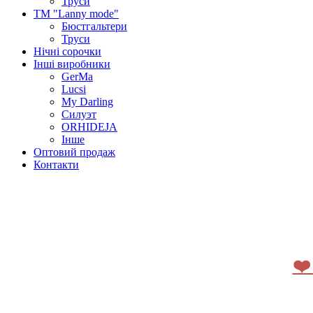
Труси
ТМ "Lanny mode"
Бюстгальтери
Труси
Нічні сорочки
Інші виробники
GerMa
Lucsi
My Darling
Силуэт
ORHIDEJA
Інше
Оптовий продаж
Контакти
❤