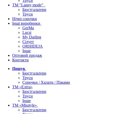
Труси
ТМ "Lanny mode"
Бюстгальтери
Труси
Нічні сорочки
Інші виробники
GerMa
Lucsi
My Darling
Сілует
ORHIDEJA
Інше
Оптовий продаж
Контакти
Пошук
Бюстгальтери
Труси
Сорочки / Халати / Піжами
ТМ «Еліта»
Бюстгальтери
Труси
Інше
ТМ «Misstyle»
Бюстгальтери