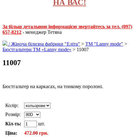
НА ВАС!
За більш детальною інформацією звертайтесь за тел. (097)
657-8212
- менеджер Тетяна
/
Жіноча білизна фабрики "Еліта"
>
ТМ "Lanny mode"
>
Бюстгальтери TМ «Lanny mode»
> 11007
11007
Бюстгальтер на каркасах, на тонкому поролоні.
Колір:
Розмір:
Кіл-ть:
шт.
Ціна:
472.00 грн.