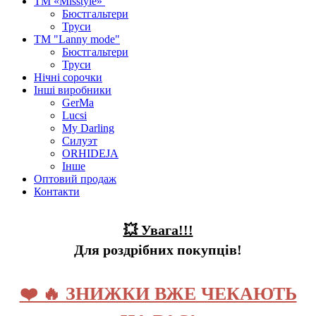
ТМ «Misstyle»
Бюстгальтери
Труси
ТМ "Lanny mode"
Бюстгальтери
Труси
Нічні сорочки
Інші виробники
GerMa
Lucsi
My Darling
Силуэт
ORHIDEJA
Інше
Оптовий продаж
Контакти
💥 Увага!!!
Для роздрібних покупців!
❤️ 🔥 ЗНИЖКИ ВЖЕ ЧЕКАЮТЬ