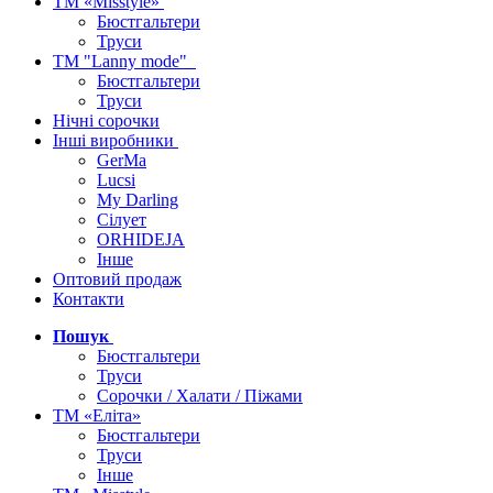
ТМ «Misstyle»
Бюстгальтери
Труси
ТМ "Lanny mode"
Бюстгальтери
Труси
Нічні сорочки
Інші виробники
GerMa
Lucsi
My Darling
Сілует
ORHIDEJA
Інше
Оптовий продаж
Контакти
Пошук
Бюстгальтери
Труси
Сорочки / Халати / Піжами
ТМ «Еліта»
Бюстгальтери
Труси
Інше