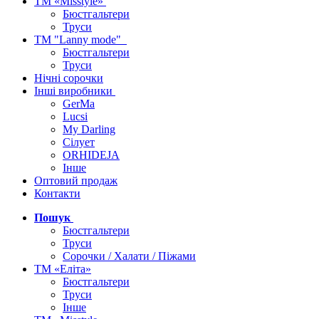
ТМ «Misstyle»
Бюстгальтери
Труси
ТМ "Lanny mode"
Бюстгальтери
Труси
Нічні сорочки
Інші виробники
GerMa
Lucsi
My Darling
Сілует
ORHIDEJA
Інше
Оптовий продаж
Контакти
Пошук
Бюстгальтери
Труси
Сорочки / Халати / Піжами
ТМ «Еліта»
Бюстгальтери
Труси
Інше