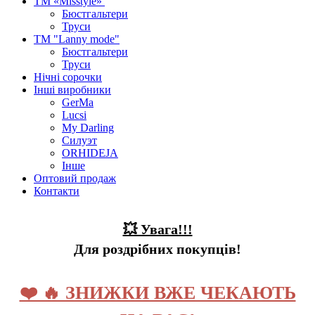
ТМ «Misstyle»
Бюстгальтери
Труси
ТМ "Lanny mode"
Бюстгальтери
Труси
Нічні сорочки
Інші виробники
GerMa
Lucsi
My Darling
Силуэт
ORHIDEJA
Інше
Оптовий продаж
Контакти
💥 Увага!!!
Для роздрібних покупців!
❤️ 🔥 ЗНИЖКИ ВЖЕ ЧЕКАЮТЬ