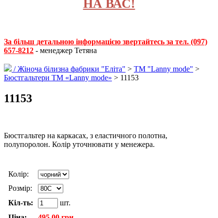
НА ВАС!
За більш детальною інформацією звертайтесь за тел. (097)
657-8212
- менеджер Тетяна
/
Жіноча білизна фабрики "Еліта"
>
ТМ "Lanny mode"
>
Бюстгальтери TМ «Lanny mode»
> 11153
11153
Бюстгальтер на каркасах, з еластичного полотна,
полупоролон. Колір уточнювати у менежера.
Колір:
Розмір:
Кіл-ть:
шт.
Ціна:
495.00 грн.