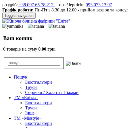
роздріб:
+38 097 65 78 212
опт Чернігів:
093 073 13 97
Графік роботи:
Пн-Пт з 8.30 до 12.00 - прийом заявок та консу
Toggle navigation
Ваш кошик
0 товарів на суму
0.00 грн.
Пошук
Бюстгальтери
Труси
Сорочки / Халати / Піжами
ТМ «Еліта»
Бюстгальтери
Труси
Інше
ТМ «Misstyle»
Бюстгальтери