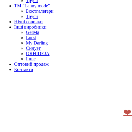
Труси
ТМ "Lanny mode"
Бюстгальтери
Труси
Нічні сорочки
Інші виробники
GerMa
Lucsi
My Darling
Силуэт
ORHIDEJA
Інше
Оптовий продаж
Контакти
❤