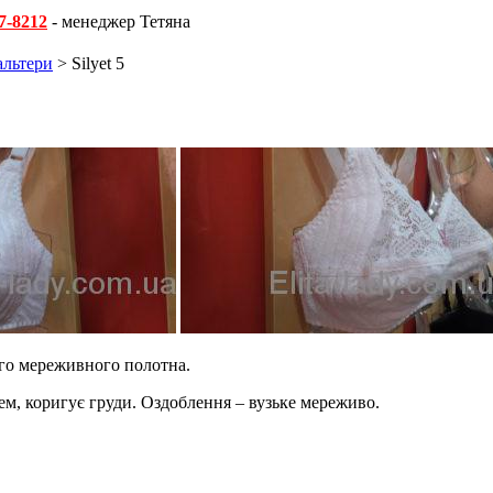
7-8212
- менеджер Тетяна
альтери
> Silyet 5
ого мереживного полотна.
м, коригує груди. Оздоблення – вузьке мереживо.