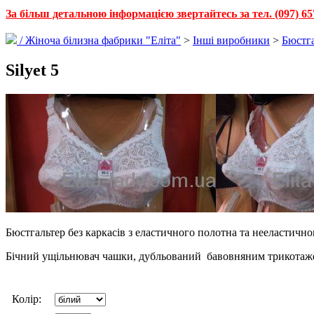
За більш детальною інформацією звертайтесь за тел. (097) 65
/
Жіноча білизна фабрики "Еліта"
>
Інші виробники
>
Бюстг
Silyet 5
Бюстгальтер без каркасів з еластичного полотна та нееластичн
Бічний ущільнювач чашки, дубльований бавовняним трикотаже
Колір: