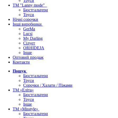
Труси
ТМ "Lanny mode"
Бюстгальтери
Труси
Нічні сорочки
Інші виробники
GerMa
Lucsi
My Darling
Сілует
ORHIDEJA
Інше
Оптовий продаж
Контакти
Пошук
Бюстгальтери
Труси
Сорочки / Халати / Піжами
ТМ «Еліта»
Бюстгальтери
Труси
Інше
ТМ «Misstyle»
Бюстгальтери