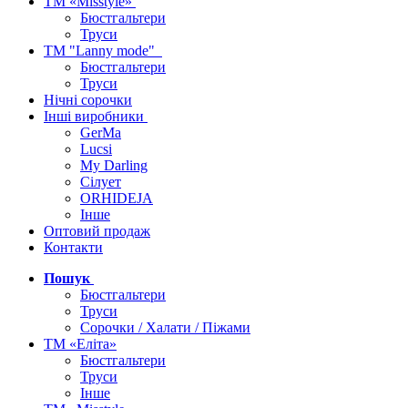
ТМ «Misstyle»
Бюстгальтери
Труси
ТМ "Lanny mode"
Бюстгальтери
Труси
Нічні сорочки
Інші виробники
GerMa
Lucsi
My Darling
Сілует
ORHIDEJA
Інше
Оптовий продаж
Контакти
Пошук
Бюстгальтери
Труси
Сорочки / Халати / Піжами
ТМ «Еліта»
Бюстгальтери
Труси
Інше