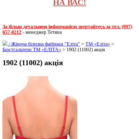
НА ВАС!
За більш детальною інформацією звертайтесь за тел. (097)
657-8212
- менеджер Тетяна
/
Жіноча білизна фабрики "Еліта"
>
ТМ «Еліта»
>
Бюстгальтери ТМ «ЕЛІТА»
> 1902 (11002) акція
1902 (11002) акція