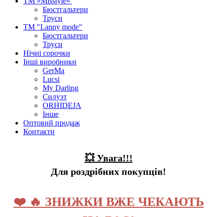
ТМ «Misstyle»
Бюстгальтери
Труси
ТМ "Lanny mode"
Бюстгальтери
Труси
Нічні сорочки
Інші виробники
GerMa
Lucsi
My Darling
Силуэт
ORHIDEJA
Інше
Оптовий продаж
Контакти
💥 Увага!!!
Для роздрібних покупців!
❤️ 🔥 ЗНИЖКИ ВЖЕ ЧЕКАЮТЬ