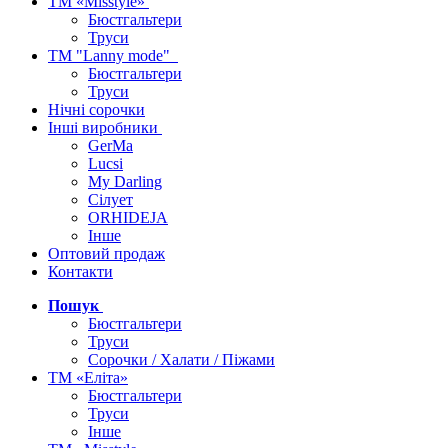
ТМ «Misstyle»
Бюстгальтери
Труси
ТМ "Lanny mode"
Бюстгальтери
Труси
Нічні сорочки
Інші виробники
GerMa
Lucsi
My Darling
Сілует
ORHIDEJA
Інше
Оптовий продаж
Контакти
Пошук
Бюстгальтери
Труси
Сорочки / Халати / Піжами
ТМ «Еліта»
Бюстгальтери
Труси
Інше