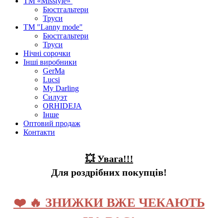
ТМ «Misstyle»
Бюстгальтери
Труси
ТМ "Lanny mode"
Бюстгальтери
Труси
Нічні сорочки
Інші виробники
GerMa
Lucsi
My Darling
Силуэт
ORHIDEJA
Інше
Оптовий продаж
Контакти
💥 Увага!!!
Для роздрібних покупців!
❤️ 🔥 ЗНИЖКИ ВЖЕ ЧЕКАЮТЬ