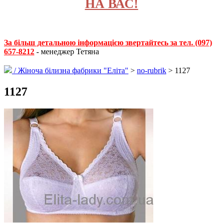
НА ВАС!
За більш детальною інформацією звертайтесь за тел. (097)
657-8212
- менеджер Тетяна
/
Жіноча білизна фабрики "Еліта"
>
no-rubrik
> 1127
1127