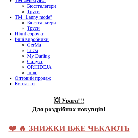
ТМ «Misstyle»
Бюстгальтери
Труси
ТМ "Lanny mode"
Бюстгальтери
Труси
Нічні сорочки
Інші виробники
GerMa
Lucsi
My Darling
Силуэт
ORHIDEJA
Інше
Оптовий продаж
Контакти
💥 Увага!!!
Для роздрібних покупців!
❤️ 🔥 ЗНИЖКИ ВЖЕ ЧЕКАЮТЬ