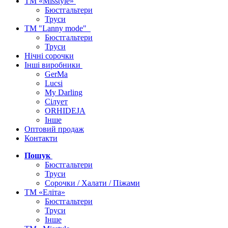
ТМ «Misstyle»
Бюстгальтери
Труси
ТМ "Lanny mode"
Бюстгальтери
Труси
Нічні сорочки
Інші виробники
GerMa
Lucsi
My Darling
Сілует
ORHIDEJA
Інше
Оптовий продаж
Контакти
Пошук
Бюстгальтери
Труси
Сорочки / Халати / Піжами
ТМ «Еліта»
Бюстгальтери
Труси
Інше