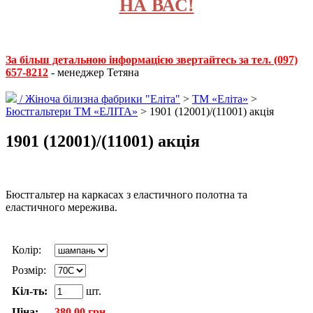
НА ВАС!
За більш детальною інформацією звертайтесь за тел. (097)
657-8212
- менеджер Тетяна
/
Жіноча білизна фабрики "Еліта"
>
ТМ «Еліта»
>
Бюстгальтери ТМ «ЕЛІТА»
> 1901 (12001)/(11001) акція
1901 (12001)/(11001) акція
Бюстгальтер на каркасах з еластичного полотна та
еластичного мережива.
Колір:
Розмір:
Кіл-ть:
шт.
Ціна:
380.00 грн.