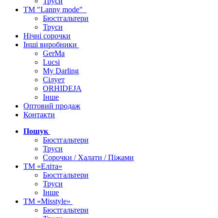
Труси
ТМ "Lanny mode"
Бюстгальтери
Труси
Нічні сорочки
Інші виробники
GerMa
Lucsi
My Darling
Сілует
ORHIDEJA
Інше
Оптовий продаж
Контакти
Пошук
Бюстгальтери
Труси
Сорочки / Халати / Піжами
ТМ «Еліта»
Бюстгальтери
Труси
Інше
ТМ «Misstyle»
Бюстгальтери