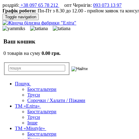
роздріб:
+38 097 65 78 212
опт Чернігів:
093 073 13 97
Графік роботи:
Пн-Пт з 8.30 до 12.00 - прийом заявок та консу
Toggle navigation
Ваш кошик
0 товарів на суму
0.00 грн.
Пошук
Бюстгальтери
Труси
Сорочки / Халати / Піжами
ТМ «Еліта»
Бюстгальтери
Труси
Інше
ТМ «Misstyle»
Бюстгальтери