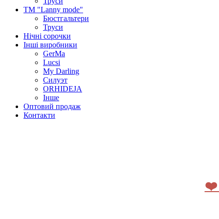
Труси
ТМ "Lanny mode"
Бюстгальтери
Труси
Нічні сорочки
Інші виробники
GerMa
Lucsi
My Darling
Силуэт
ORHIDEJA
Інше
Оптовий продаж
Контакти
❤