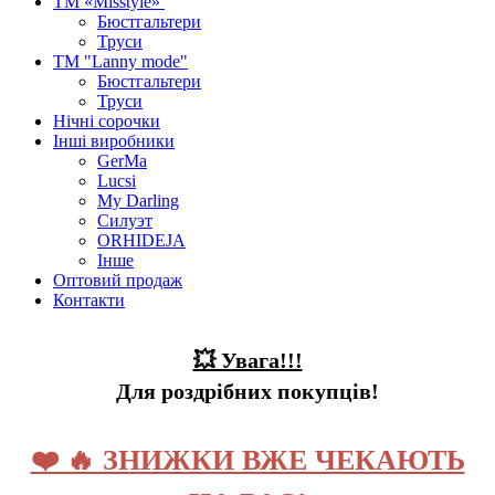
ТМ «Misstyle»
Бюстгальтери
Труси
ТМ "Lanny mode"
Бюстгальтери
Труси
Нічні сорочки
Інші виробники
GerMa
Lucsi
My Darling
Силуэт
ORHIDEJA
Інше
Оптовий продаж
Контакти
💥 Увага!!!
Для роздрібних покупців!
❤️ 🔥 ЗНИЖКИ ВЖЕ ЧЕКАЮТЬ