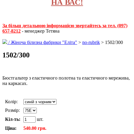
НА ВАС!
За більш детальною інформацією звертайтесь за тел. (097)
657-8212
- менеджер Тетяна
/
Жіноча білизна фабрики "Еліта"
>
no-rubrik
> 1502/300
1502/300
Бюстгальтер з еластичного полотна та еластичного мережива,
на каркасах.
Колір:
Розмір:
Кіл-ть:
шт.
Ціна:
540.00 грн.