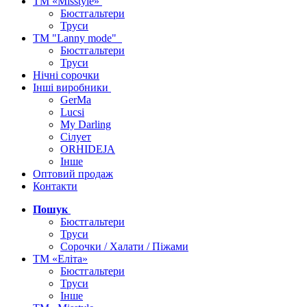
ТМ «Misstyle»
Бюстгальтери
Труси
ТМ "Lanny mode"
Бюстгальтери
Труси
Нічні сорочки
Інші виробники
GerMa
Lucsi
My Darling
Сілует
ORHIDEJA
Інше
Оптовий продаж
Контакти
Пошук
Бюстгальтери
Труси
Сорочки / Халати / Піжами
ТМ «Еліта»
Бюстгальтери
Труси
Інше