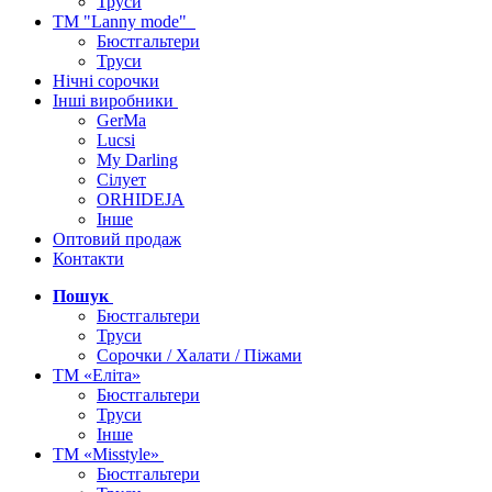
Труси
ТМ "Lanny mode"
Бюстгальтери
Труси
Нічні сорочки
Інші виробники
GerMa
Lucsi
My Darling
Сілует
ORHIDEJA
Інше
Оптовий продаж
Контакти
Пошук
Бюстгальтери
Труси
Сорочки / Халати / Піжами
ТМ «Еліта»
Бюстгальтери
Труси
Інше
ТМ «Misstyle»
Бюстгальтери