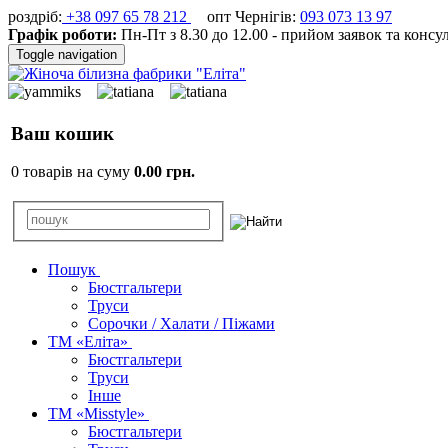
роздріб:
+38 097 65 78 212
опт Чернігів:
093 073 13 97
Графік роботи:
Пн-Пт з 8.30 до 12.00 - прийом заявок та консу
Toggle navigation
Ваш кошик
0 товарів на суму
0.00 грн.
Пошук
Бюстгальтери
Труси
Сорочки / Халати / Піжами
ТМ «Еліта»
Бюстгальтери
Труси
Інше
ТМ «Misstyle»
Бюстгальтери