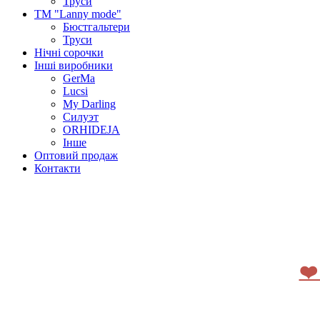
Труси
ТМ "Lanny mode"
Бюстгальтери
Труси
Нічні сорочки
Інші виробники
GerMa
Lucsi
My Darling
Силуэт
ORHIDEJA
Інше
Оптовий продаж
Контакти
❤