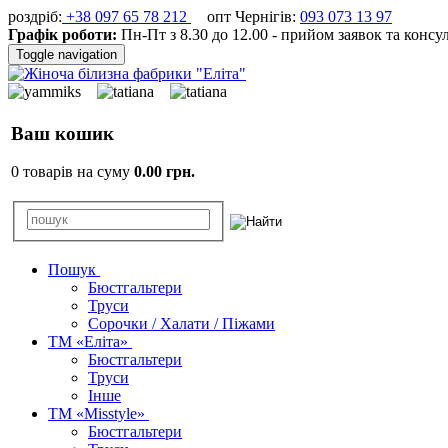
роздріб:
+38 097 65 78 212
опт Чернігів:
093 073 13 97
Графік роботи:
Пн-Пт з 8.30 до 12.00 - прийом заявок та консу
Toggle navigation
Ваш кошик
0 товарів на суму
0.00 грн.
Пошук
Бюстгальтери
Труси
Сорочки / Халати / Піжами
ТМ «Еліта»
Бюстгальтери
Труси
Інше
ТМ «Misstyle»
Бюстгальтери