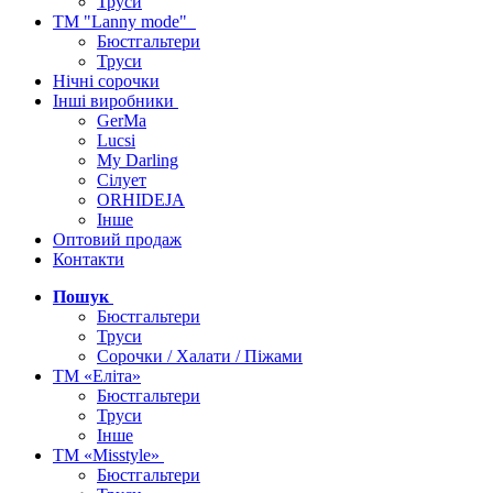
Труси
ТМ "Lanny mode"
Бюстгальтери
Труси
Нічні сорочки
Інші виробники
GerMa
Lucsi
My Darling
Сілует
ORHIDEJA
Інше
Оптовий продаж
Контакти
Пошук
Бюстгальтери
Труси
Сорочки / Халати / Піжами
ТМ «Еліта»
Бюстгальтери
Труси
Інше
ТМ «Misstyle»
Бюстгальтери