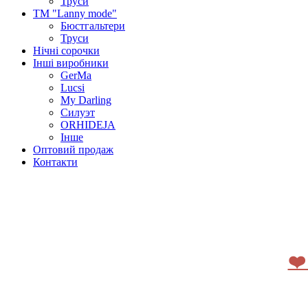
Труси
ТМ "Lanny mode"
Бюстгальтери
Труси
Нічні сорочки
Інші виробники
GerMa
Lucsi
My Darling
Силуэт
ORHIDEJA
Інше
Оптовий продаж
Контакти
❤