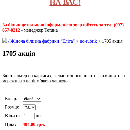
НА ВАС!
За більш детальною інформацією звертайтесь за тел. (097)
657-8212
- менеджер Тетяна
/
Жіноча білизна фабрики "Еліта"
>
no-rubrik
> 1705 акція
1705 акція
Бюстгальтер на каркасах, з еластичного полотна та вишитого
мережива з напівм’якою чашкою.
Колір:
Розмір:
Кіл-ть:
шт.
Ціна:
404.00 грн.