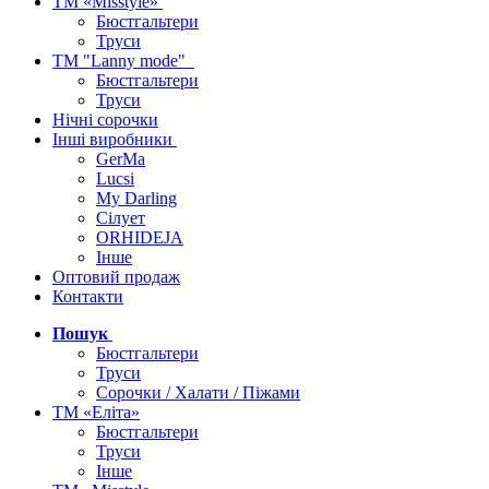
ТМ «Misstyle»
Бюстгальтери
Труси
ТМ "Lanny mode"
Бюстгальтери
Труси
Нічні сорочки
Інші виробники
GerMa
Lucsi
My Darling
Сілует
ORHIDEJA
Інше
Оптовий продаж
Контакти
Пошук
Бюстгальтери
Труси
Сорочки / Халати / Піжами
ТМ «Еліта»
Бюстгальтери
Труси
Інше