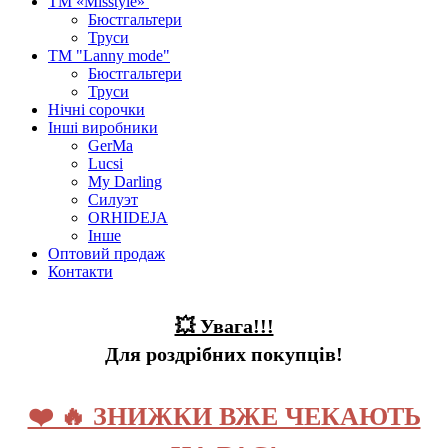
ТМ «Misstyle»
Бюстгальтери
Труси
ТМ "Lanny mode"
Бюстгальтери
Труси
Нічні сорочки
Інші виробники
GerMa
Lucsi
My Darling
Силуэт
ORHIDEJA
Інше
Оптовий продаж
Контакти
💥 Увага!!!
Для роздрібних покупців!
❤️ 🔥 ЗНИЖКИ ВЖЕ ЧЕКАЮТЬ