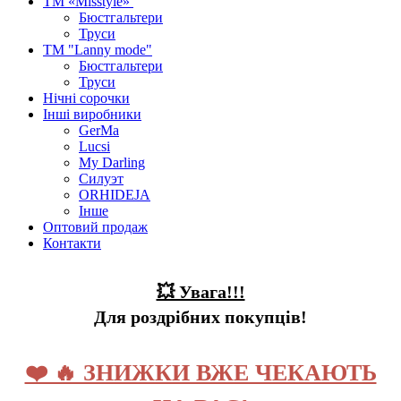
ТМ «Misstyle»
Бюстгальтери
Труси
ТМ "Lanny mode"
Бюстгальтери
Труси
Нічні сорочки
Інші виробники
GerMa
Lucsi
My Darling
Силуэт
ORHIDEJA
Інше
Оптовий продаж
Контакти
💥 Увага!!!
Для роздрібних покупців!
❤️ 🔥 ЗНИЖКИ ВЖЕ ЧЕКАЮТЬ