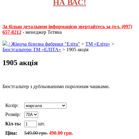
НА ВАС!
За більш детальною інформацією звертайтесь за тел. (097)
657-8212
- менеджер Тетяна
/
Жіноча білизна фабрики "Еліта"
>
ТМ «Еліта»
>
Бюстгальтери ТМ «ЕЛІТА»
> 1905 акція
1905 акція
Бюстгальтер з дубльованими поролонам чашками.
Колір:
Розмір:
Кіл-ть:
шт.
Ціна:
549.00 грн.
490.00 грн.