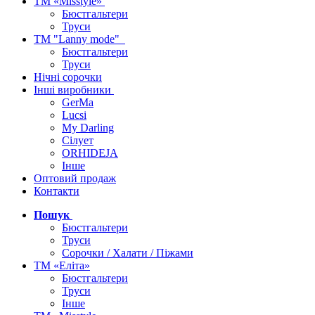
ТМ «Misstyle»
Бюстгальтери
Труси
ТМ "Lanny mode"
Бюстгальтери
Труси
Нічні сорочки
Інші виробники
GerMa
Lucsi
My Darling
Сілует
ORHIDEJA
Інше
Оптовий продаж
Контакти
Пошук
Бюстгальтери
Труси
Сорочки / Халати / Піжами
ТМ «Еліта»
Бюстгальтери
Труси
Інше