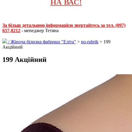
НА ВАС!
За більш детальною інформацією звертайтесь за тел. (097)
657-8212
- менеджер Тетяна
/
Жіноча білизна фабрики "Еліта"
>
no-rubrik
> 199
Акційний
199 Акційний