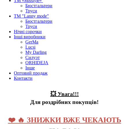
ТМ «Misstyle»
Бюстгальтери
Труси
ТМ "Lanny mode"
Бюстгальтери
Труси
Нічні сорочки
Інші виробники
GerMa
Lucsi
My Darling
Силуэт
ORHIDEJA
Інше
Оптовий продаж
Контакти
💥 Увага!!!
Для роздрібних покупців!
❤️ 🔥 ЗНИЖКИ ВЖЕ ЧЕКАЮТЬ