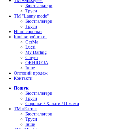
ТМ «Misstyle»
Бюстгальтери
Труси
ТМ "Lanny mode"
Бюстгальтери
Труси
Нічні сорочки
Інші виробники
GerMa
Lucsi
My Darling
Сілует
ORHIDEJA
Інше
Оптовий продаж
Контакти
Пошук
Бюстгальтери
Труси
Сорочки / Халати / Піжами
ТМ «Еліта»
Бюстгальтери
Труси
Інше