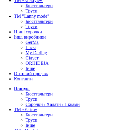
ТМ «Misstyle»
Бюстгальтери
Труси
ТМ "Lanny mode"
Бюстгальтери
Труси
Нічні сорочки
Інші виробники
GerMa
Lucsi
My Darling
Сілует
ORHIDEJA
Інше
Оптовий продаж
Контакти
Пошук
Бюстгальтери
Труси
Сорочки / Халати / Піжами
ТМ «Еліта»
Бюстгальтери
Труси
Інше