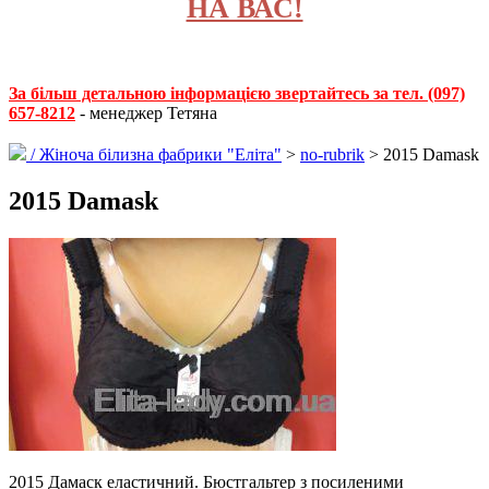
НА ВАС!
За більш детальною інформацією звертайтесь за тел. (097)
657-8212
- менеджер Тетяна
/
Жіноча білизна фабрики "Еліта"
>
no-rubrik
> 2015 Damask
2015 Damask
2015 Дамаск еластичний. Бюстгальтер з посиленими