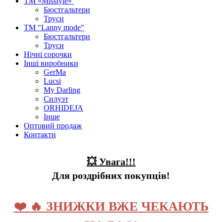
ТМ «Misstyle»
Бюстгальтери
Труси
ТМ "Lanny mode"
Бюстгальтери
Труси
Нічні сорочки
Інші виробники
GerMa
Lucsi
My Darling
Силуэт
ORHIDEJA
Інше
Оптовий продаж
Контакти
💥 Увага!!!
Для роздрібних покупців!
❤️ 🔥 ЗНИЖКИ ВЖЕ ЧЕКАЮТЬ