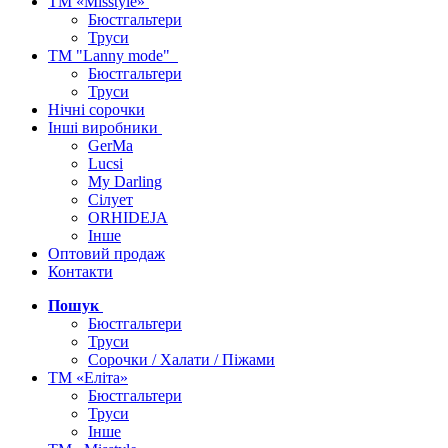
ТМ «Misstyle»
Бюстгальтери
Труси
ТМ "Lanny mode"
Бюстгальтери
Труси
Нічні сорочки
Інші виробники
GerMa
Lucsi
My Darling
Сілует
ORHIDEJA
Інше
Оптовий продаж
Контакти
Пошук
Бюстгальтери
Труси
Сорочки / Халати / Піжами
ТМ «Еліта»
Бюстгальтери
Труси
Інше