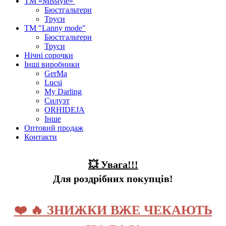
ТМ «Misstyle»
Бюстгальтери
Труси
ТМ "Lanny mode"
Бюстгальтери
Труси
Нічні сорочки
Інші виробники
GerMa
Lucsi
My Darling
Силуэт
ORHIDEJA
Інше
Оптовий продаж
Контакти
💥 Увага!!!
Для роздрібних покупців!
❤️ 🔥 ЗНИЖКИ ВЖЕ ЧЕКАЮТЬ