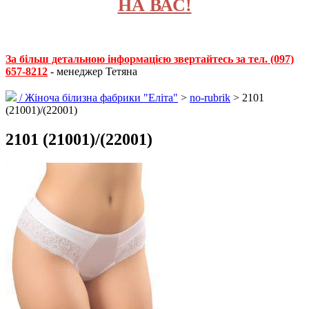
НА ВАС!
За більш детальною інформацією звертайтесь за тел. (097)
657-8212
- менеджер Тетяна
/
Жіноча білизна фабрики "Еліта"
>
no-rubrik
> 2101
(21001)/(22001)
2101 (21001)/(22001)