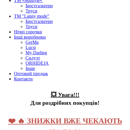
ТМ «Misstyle»
Бюстгальтери
Труси
ТМ "Lanny mode"
Бюстгальтери
Труси
Нічні сорочки
Інші виробники
GerMa
Lucsi
My Darling
Силуэт
ORHIDEJA
Інше
Оптовий продаж
Контакти
💥 Увага!!!
Для роздрібних покупців!
❤️ 🔥 ЗНИЖКИ ВЖЕ ЧЕКАЮТЬ