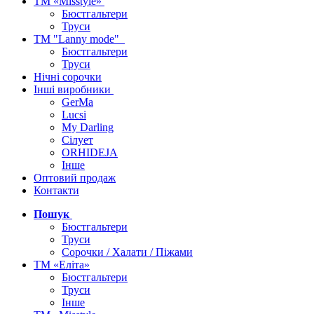
ТМ «Misstyle»
Бюстгальтери
Труси
ТМ "Lanny mode"
Бюстгальтери
Труси
Нічні сорочки
Інші виробники
GerMa
Lucsi
My Darling
Сілует
ORHIDEJA
Інше
Оптовий продаж
Контакти
Пошук
Бюстгальтери
Труси
Сорочки / Халати / Піжами
ТМ «Еліта»
Бюстгальтери
Труси
Інше