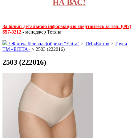
НА ВАС!
За більш детальною інформацією звертайтесь за тел. (097)
657-8212
- менеджер Тетяна
/
Жіноча білизна фабрики "Еліта"
>
ТМ «Еліта»
>
Труси
ТМ «ЕЛІТА»
> 2503 (222016)
2503 (222016)