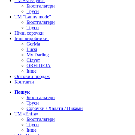
ТМ «Misstyle»
Бюстгальтери
Труси
ТМ "Lanny mode"
Бюстгальтери
Труси
Нічні сорочки
Інші виробники
GerMa
Lucsi
My Darling
Сілует
ORHIDEJA
Інше
Оптовий продаж
Контакти
Пошук
Бюстгальтери
Труси
Сорочки / Халати / Піжами
ТМ «Еліта»
Бюстгальтери
Труси
Інше