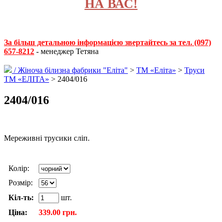
НА ВАС!
За більш детальною інформацією звертайтесь за тел. (097)
657-8212
- менеджер Тетяна
/
Жіноча білизна фабрики "Еліта"
>
ТМ «Еліта»
>
Труси
ТМ «ЕЛІТА»
> 2404/016
2404/016
Мереживні трусики сліп.
Колір:
Розмір:
Кіл-ть:
шт.
Ціна:
339.00 грн.