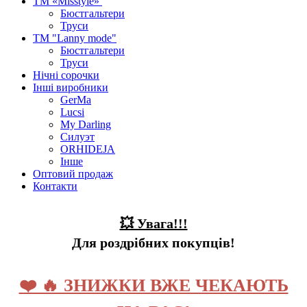
ТМ «Misstyle»
Бюстгальтери
Труси
ТМ "Lanny mode"
Бюстгальтери
Труси
Нічні сорочки
Інші виробники
GerMa
Lucsi
My Darling
Силуэт
ORHIDEJA
Інше
Оптовий продаж
Контакти
💥 Увага!!!
Для роздрібних покупців!
❤️ 🔥 ЗНИЖКИ ВЖЕ ЧЕКАЮТЬ