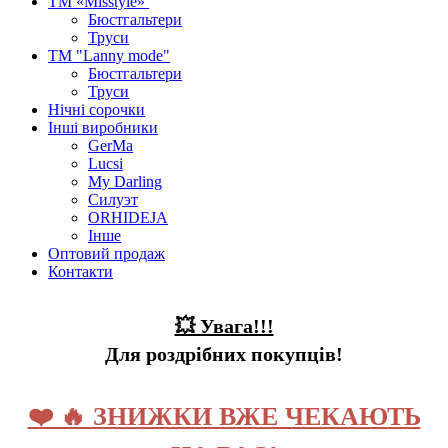
ТМ «Misstyle»
Бюстгальтери
Труси
ТМ "Lanny mode"
Бюстгальтери
Труси
Нічні сорочки
Інші виробники
GerMa
Lucsi
My Darling
Силуэт
ORHIDEJA
Інше
Оптовий продаж
Контакти
💥 Увага!!!
Для роздрібних покупців!
❤️ 🔥 ЗНИЖКИ ВЖЕ ЧЕКАЮТЬ