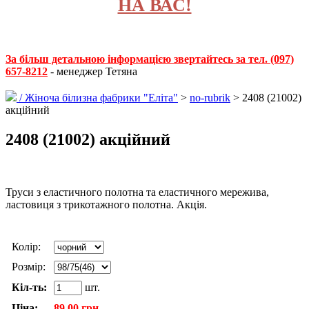
НА ВАС!
За більш детальною інформацією звертайтесь за тел. (097)
657-8212
- менеджер Тетяна
/
Жіноча білизна фабрики "Еліта"
>
no-rubrik
> 2408 (21002)
акційний
2408 (21002) акційний
Труси з еластичного полотна та еластичного мережива,
ластовиця з трикотажного полотна. Акція.
Колір:
Розмір:
Кіл-ть:
шт.
Ціна:
89.00 грн.