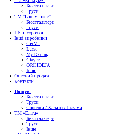
ТМ «Misstyle»
Бюстгальтери
Труси
ТМ "Lanny mode"
Бюстгальтери
Труси
Нічні сорочки
Інші виробники
GerMa
Lucsi
My Darling
Сілует
ORHIDEJA
Інше
Оптовий продаж
Контакти
Пошук
Бюстгальтери
Труси
Сорочки / Халати / Піжами
ТМ «Еліта»
Бюстгальтери
Труси
Інше