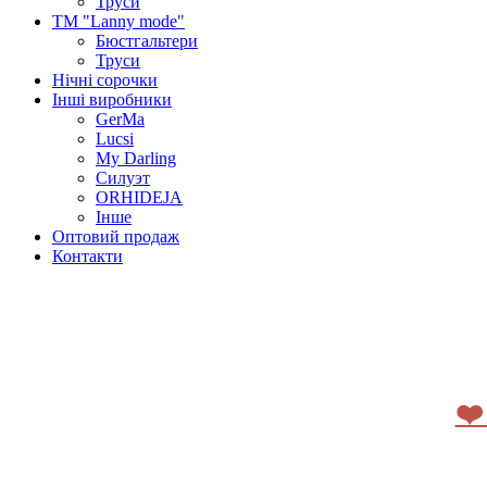
Труси
ТМ "Lanny mode"
Бюстгальтери
Труси
Нічні сорочки
Інші виробники
GerMa
Lucsi
My Darling
Силуэт
ORHIDEJA
Інше
Оптовий продаж
Контакти
❤