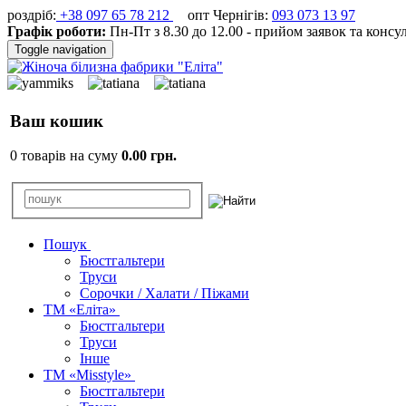
роздріб:
+38 097 65 78 212
опт Чернігів:
093 073 13 97
Графік роботи:
Пн-Пт з 8.30 до 12.00 - прийом заявок та консу
Toggle navigation
Ваш кошик
0 товарів на суму
0.00 грн.
Пошук
Бюстгальтери
Труси
Сорочки / Халати / Піжами
ТМ «Еліта»
Бюстгальтери
Труси
Інше
ТМ «Misstyle»
Бюстгальтери