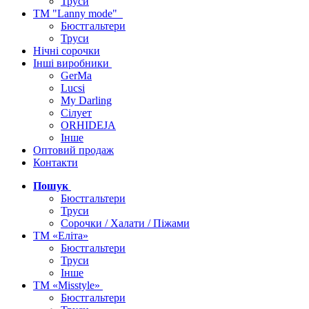
Труси
ТМ "Lanny mode"
Бюстгальтери
Труси
Нічні сорочки
Інші виробники
GerMa
Lucsi
My Darling
Сілует
ORHIDEJA
Інше
Оптовий продаж
Контакти
Пошук
Бюстгальтери
Труси
Сорочки / Халати / Піжами
ТМ «Еліта»
Бюстгальтери
Труси
Інше
ТМ «Misstyle»
Бюстгальтери