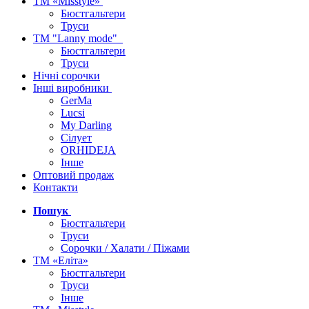
ТМ «Misstyle»
Бюстгальтери
Труси
ТМ "Lanny mode"
Бюстгальтери
Труси
Нічні сорочки
Інші виробники
GerMa
Lucsi
My Darling
Сілует
ORHIDEJA
Інше
Оптовий продаж
Контакти
Пошук
Бюстгальтери
Труси
Сорочки / Халати / Піжами
ТМ «Еліта»
Бюстгальтери
Труси
Інше