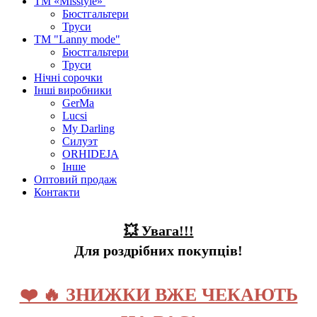
ТМ «Misstyle»
Бюстгальтери
Труси
ТМ "Lanny mode"
Бюстгальтери
Труси
Нічні сорочки
Інші виробники
GerMa
Lucsi
My Darling
Силуэт
ORHIDEJA
Інше
Оптовий продаж
Контакти
💥 Увага!!!
Для роздрібних покупців!
❤️ 🔥 ЗНИЖКИ ВЖЕ ЧЕКАЮТЬ