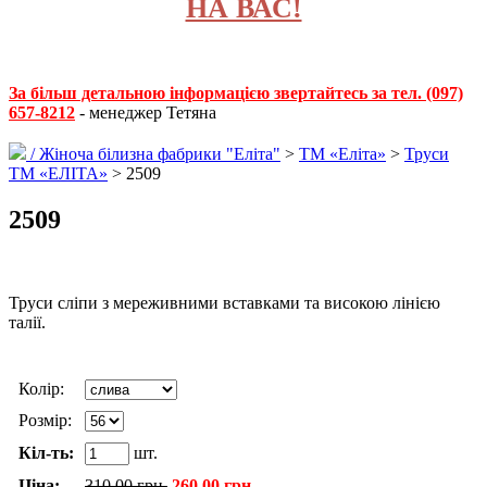
НА ВАС!
За більш детальною інформацією звертайтесь за тел. (097)
657-8212
- менеджер Тетяна
/
Жіноча білизна фабрики "Еліта"
>
ТМ «Еліта»
>
Труси
ТМ «ЕЛІТА»
> 2509
2509
Труси сліпи з мереживними вставками та високою лінією
талії.
Колір:
Розмір:
Кіл-ть:
шт.
Ціна:
310.00 грн.
260.00 грн.