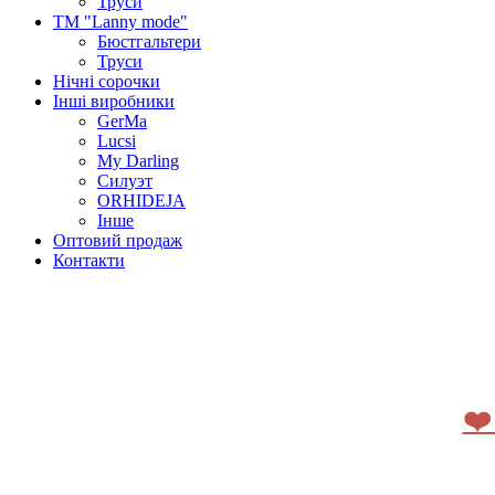
Труси
ТМ "Lanny mode"
Бюстгальтери
Труси
Нічні сорочки
Інші виробники
GerMa
Lucsi
My Darling
Силуэт
ORHIDEJA
Інше
Оптовий продаж
Контакти
❤