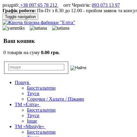
роздріб:
+38 097 65 78 212
опт Чернігів:
093 073 13 97
Графік роботи:
Пн-Пт з 8.30 до 12.00 - прийом заявок та консу
Toggle navigation
Ваш кошик
0 товарів на суму
0.00 грн.
Пошук
Бюстгальтери
Труси
Сорочки / Халати / Піжами
ТМ «Еліта»
Бюстгальтери
Труси
Інше
ТМ «Misstyle»
Бюстгальтери