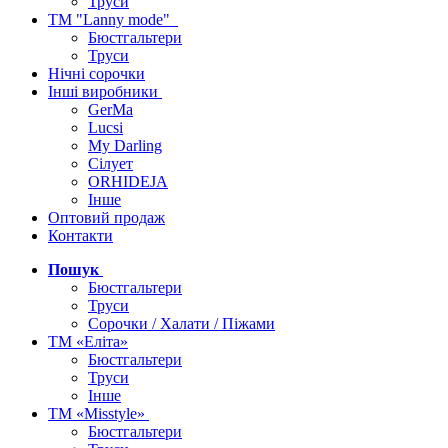
Труси
ТМ "Lanny mode"
Бюстгальтери
Труси
Нічні сорочки
Інші виробники
GerMa
Lucsi
My Darling
Сілует
ORHIDEJA
Інше
Оптовий продаж
Контакти
Пошук
Бюстгальтери
Труси
Сорочки / Халати / Піжами
ТМ «Еліта»
Бюстгальтери
Труси
Інше
ТМ «Misstyle»
Бюстгальтери