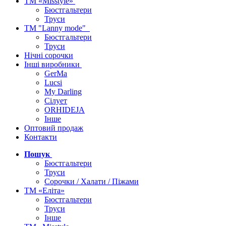
ТМ «Misstyle»
Бюстгальтери
Труси
ТМ "Lanny mode"
Бюстгальтери
Труси
Нічні сорочки
Інші виробники
GerMa
Lucsi
My Darling
Сілует
ORHIDEJA
Інше
Оптовий продаж
Контакти
Пошук
Бюстгальтери
Труси
Сорочки / Халати / Піжами
ТМ «Еліта»
Бюстгальтери
Труси
Інше