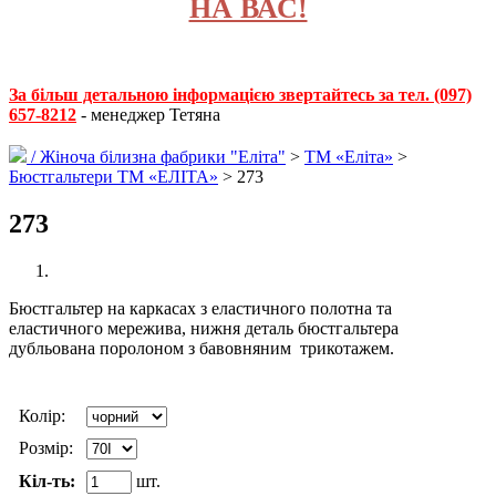
НА ВАС!
За більш детальною інформацією звертайтесь за тел. (097)
657-8212
- менеджер Тетяна
/
Жіноча білизна фабрики "Еліта"
>
ТМ «Еліта»
>
Бюстгальтери ТМ «ЕЛІТА»
> 273
273
Бюстгальтер на каркасах з еластичного полотна та
еластичного мережива, нижня деталь бюстгальтера
дубльована поролоном з бавовняним трикотажем.
Колір:
Розмір:
Кіл-ть:
шт.