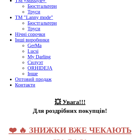
ТМ «Misstyle»
Бюстгальтери
Труси
ТМ "Lanny mode"
Бюстгальтери
Труси
Нічні сорочки
Інші виробники
GerMa
Lucsi
My Darling
Силуэт
ORHIDEJA
Інше
Оптовий продаж
Контакти
💥 Увага!!!
Для роздрібних покупців!
❤️ 🔥 ЗНИЖКИ ВЖЕ ЧЕКАЮТЬ