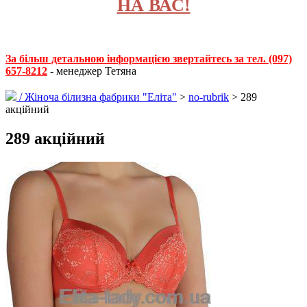
НА ВАС!
За більш детальною інформацією звертайтесь за тел. (097)
657-8212
- менеджер Тетяна
/
Жіноча білизна фабрики "Еліта"
>
no-rubrik
> 289
акційний
289 акційний