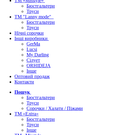
ТМ «Misstyle»
Бюстгальтери
Труси
ТМ "Lanny mode"
Бюстгальтери
Труси
Нічні сорочки
Інші виробники
GerMa
Lucsi
My Darling
Сілует
ORHIDEJA
Інше
Оптовий продаж
Контакти
Пошук
Бюстгальтери
Труси
Сорочки / Халати / Піжами
ТМ «Еліта»
Бюстгальтери
Труси
Інше