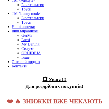
ТМ «Misstyle»
Бюстгальтери
Труси
ТМ "Lanny mode"
Бюстгальтери
Труси
Нічні сорочки
Інші виробники
GerMa
Lucsi
My Darling
Силуэт
ORHIDEJA
Інше
Оптовий продаж
Контакти
💥 Увага!!!
Для роздрібних покупців!
❤️ 🔥 ЗНИЖКИ ВЖЕ ЧЕКАЮТЬ