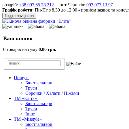
роздріб:
+38 097 65 78 212
опт Чернігів:
093 073 13 97
Графік роботи:
Пн-Пт з 8.30 до 12.00 - прийом заявок та консу
Toggle navigation
Ваш кошик
0 товарів на суму
0.00 грн.
Пошук
Бюстгальтери
Труси
Сорочки / Халати / Піжами
ТМ «Еліта»
Бюстгальтери
Труси
Інше
ТМ «Misstyle»
Бюстгальтери