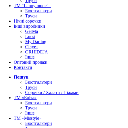
Труси
ТМ "Lanny mode"
Бюстгальтери
Труси
Нічні сорочки
Інші виробники
GerMa
Lucsi
My Darling
Сілует
ORHIDEJA
Інше
Оптовий продаж
Контакти
Пошук
Бюстгальтери
Труси
Сорочки / Халати / Піжами
ТМ «Еліта»
Бюстгальтери
Труси
Інше
ТМ «Misstyle»
Бюстгальтери