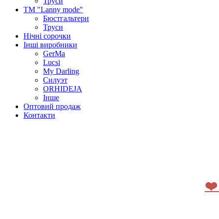
Труси
ТМ "Lanny mode"
Бюстгальтери
Труси
Нічні сорочки
Інші виробники
GerMa
Lucsi
My Darling
Силуэт
ORHIDEJA
Інше
Оптовий продаж
Контакти
❤