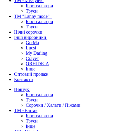
ТМ «Misstyle»
Бюстгальтери
Труси
ТМ "Lanny mode"
Бюстгальтери
Труси
Нічні сорочки
Інші виробники
GerMa
Lucsi
My Darling
Сілует
ORHIDEJA
Інше
Оптовий продаж
Контакти
Пошук
Бюстгальтери
Труси
Сорочки / Халати / Піжами
ТМ «Еліта»
Бюстгальтери
Труси
Інше