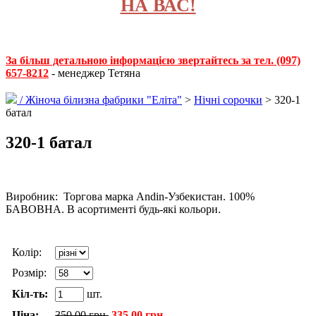
НА ВАС!
За більш детальною інформацією звертайтесь за тел. (097)
657-8212
- менеджер Тетяна
/
Жіноча білизна фабрики "Еліта"
>
Нічні сорочки
> 320-1
батал
320-1 батал
Виробник: Торгова марка Andin-Узбекистан. 100%
БАВОВНА. В асортименті будь-які кольори.
Колір:
Розмір:
Кіл-ть:
шт.
Ціна:
350.00 грн.
335.00 грн.