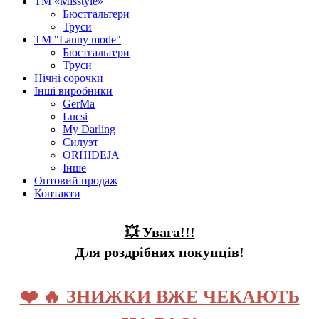
ТМ «Misstyle»
Бюстгальтери
Труси
ТМ "Lanny mode"
Бюстгальтери
Труси
Нічні сорочки
Інші виробники
GerMa
Lucsi
My Darling
Силуэт
ORHIDEJA
Інше
Оптовий продаж
Контакти
💥 Увага!!!
Для роздрібних покупців!
❤️ 🔥 ЗНИЖКИ ВЖЕ ЧЕКАЮТЬ