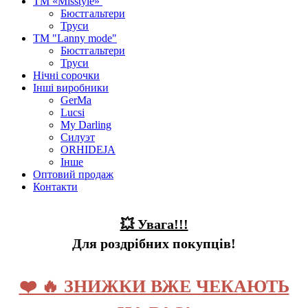
ТМ «Misstyle»
Бюстгальтери
Труси
ТМ "Lanny mode"
Бюстгальтери
Труси
Нічні сорочки
Інші виробники
GerMa
Lucsi
My Darling
Силуэт
ORHIDEJA
Інше
Оптовий продаж
Контакти
💥 Увага!!!
Для роздрібних покупців!
❤️ 🔥 ЗНИЖКИ ВЖЕ ЧЕКАЮТЬ