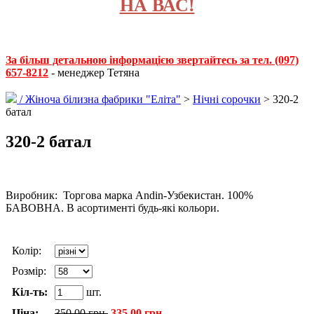
НА ВАС!
За більш детальною інформацією звертайтесь за тел. (097)
657-8212
- менеджер Тетяна
/
Жіноча білизна фабрики "Еліта"
>
Нічні сорочки
> 320-2
батал
320-2 батал
Виробник: Торгова марка Andin-Узбекистан. 100%
БАВОВНА. В асортименті будь-які кольори.
Колір:
Розмір:
Кіл-ть:
шт.
Ціна:
350.00 грн.
335.00 грн.