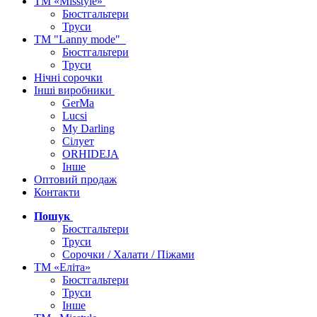
ТМ «Misstyle»
Бюстгальтери
Труси
ТМ "Lanny mode"
Бюстгальтери
Труси
Нічні сорочки
Інші виробники
GerMa
Lucsi
My Darling
Сілует
ORHIDEJA
Інше
Оптовий продаж
Контакти
Пошук
Бюстгальтери
Труси
Сорочки / Халати / Піжами
ТМ «Еліта»
Бюстгальтери
Труси
Інше