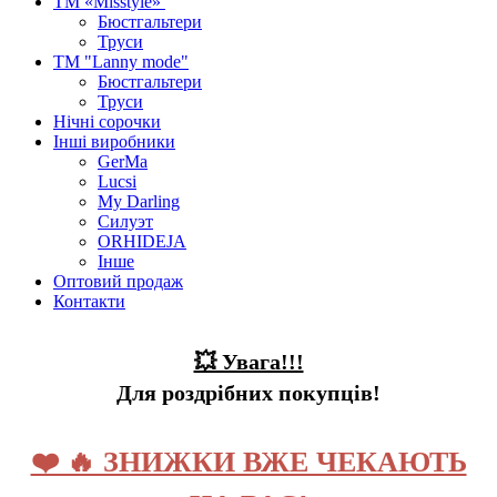
ТМ «Misstyle»
Бюстгальтери
Труси
ТМ "Lanny mode"
Бюстгальтери
Труси
Нічні сорочки
Інші виробники
GerMa
Lucsi
My Darling
Силуэт
ORHIDEJA
Інше
Оптовий продаж
Контакти
💥 Увага!!!
Для роздрібних покупців!
❤️ 🔥 ЗНИЖКИ ВЖЕ ЧЕКАЮТЬ