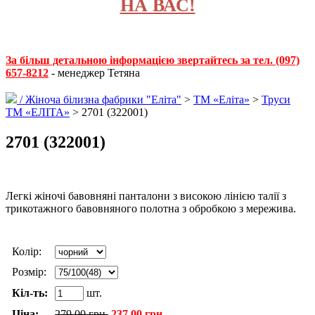
НА ВАС!
За більш детальною інформацією звертайтесь за тел. (097)
657-8212
- менеджер Тетяна
/
Жіноча білизна фабрики "Еліта"
>
ТМ «Еліта»
>
Труси
ТМ «ЕЛІТА»
> 2701 (322001)
2701 (322001)
Легкі жіночі бавовняні панталони з високою лінією талії з
трикотажного бавовняного полотна з обробкою з мережива.
Колір:
Розмір:
Кіл-ть:
шт.
Ціна:
279.00 грн.
237.00 грн.