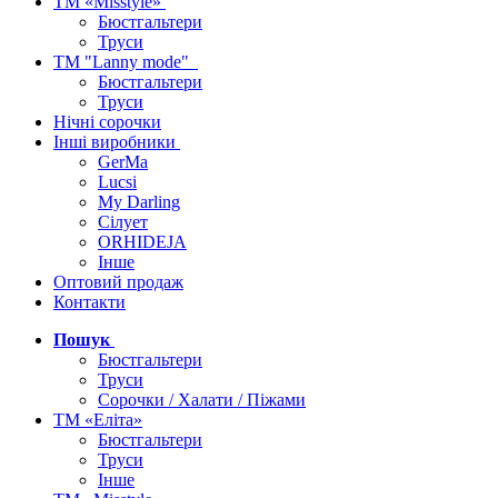
ТМ «Misstyle»
Бюстгальтери
Труси
ТМ "Lanny mode"
Бюстгальтери
Труси
Нічні сорочки
Інші виробники
GerMa
Lucsi
My Darling
Сілует
ORHIDEJA
Інше
Оптовий продаж
Контакти
Пошук
Бюстгальтери
Труси
Сорочки / Халати / Піжами
ТМ «Еліта»
Бюстгальтери
Труси
Інше