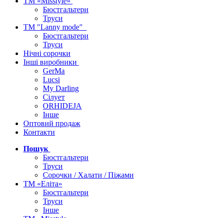
ТМ «Misstyle»
Бюстгальтери
Труси
ТМ "Lanny mode"
Бюстгальтери
Труси
Нічні сорочки
Інші виробники
GerMa
Lucsi
My Darling
Сілует
ORHIDEJA
Інше
Оптовий продаж
Контакти
Пошук
Бюстгальтери
Труси
Сорочки / Халати / Піжами
ТМ «Еліта»
Бюстгальтери
Труси
Інше