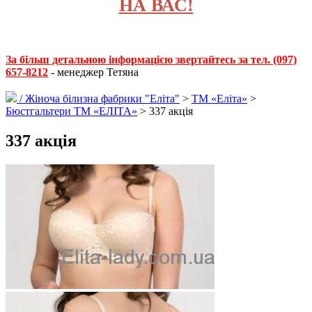
НА ВАС!
За більш детальною інформацією звертайтесь за тел. (097)
657-8212
- менеджер Тетяна
/
Жіноча білизна фабрики "Еліта"
>
ТМ «Еліта»
>
Бюстгальтери ТМ «ЕЛІТА»
> 337 акція
337 акція