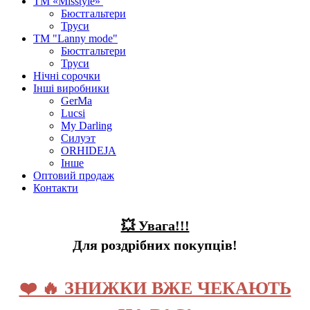
ТМ «Misstyle»
Бюстгальтери
Труси
ТМ "Lanny mode"
Бюстгальтери
Труси
Нічні сорочки
Інші виробники
GerMa
Lucsi
My Darling
Силуэт
ORHIDEJA
Інше
Оптовий продаж
Контакти
💥 Увага!!!
Для роздрібних покупців!
❤️ 🔥 ЗНИЖКИ ВЖЕ ЧЕКАЮТЬ