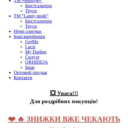
ТМ «Misstyle»
Бюстгальтери
Труси
ТМ "Lanny mode"
Бюстгальтери
Труси
Нічні сорочки
Інші виробники
GerMa
Lucsi
My Darling
Силуэт
ORHIDEJA
Інше
Оптовий продаж
Контакти
💥 Увага!!!
Для роздрібних покупців!
❤️ 🔥 ЗНИЖКИ ВЖЕ ЧЕКАЮТЬ