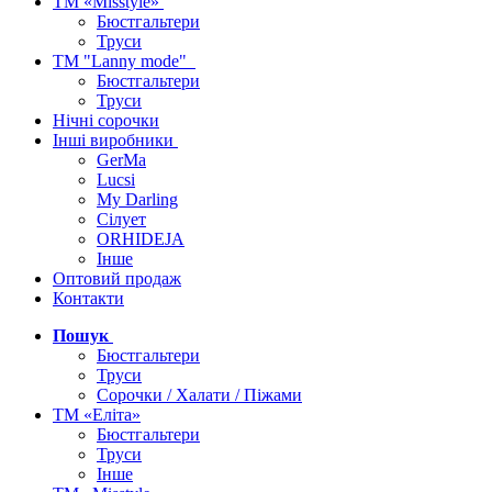
ТМ «Misstyle»
Бюстгальтери
Труси
ТМ "Lanny mode"
Бюстгальтери
Труси
Нічні сорочки
Інші виробники
GerMa
Lucsi
My Darling
Сілует
ORHIDEJA
Інше
Оптовий продаж
Контакти
Пошук
Бюстгальтери
Труси
Сорочки / Халати / Піжами
ТМ «Еліта»
Бюстгальтери
Труси
Інше