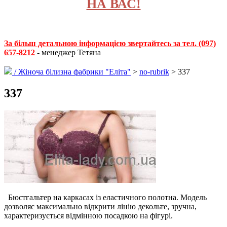
НА ВАС!
За більш детальною інформацією звертайтесь за тел. (097)
657-8212
- менеджер Тетяна
/
Жіноча білизна фабрики "Еліта"
>
no-rubrik
> 337
337
Бюстгальтер на каркасах із еластичного полотна. Модель
дозволяє максимально відкрити лінію декольте, зручна,
характеризується відмінною посадкою на фігурі.