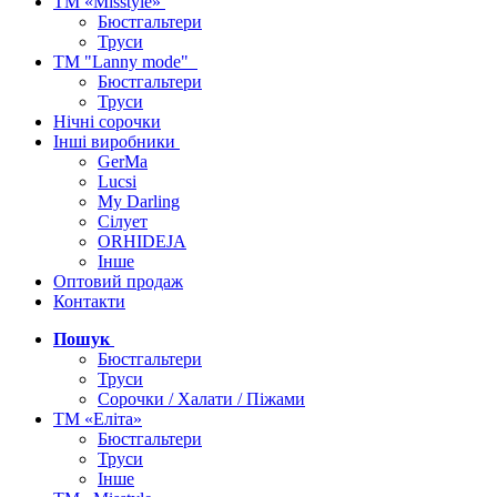
ТМ «Misstyle»
Бюстгальтери
Труси
ТМ "Lanny mode"
Бюстгальтери
Труси
Нічні сорочки
Інші виробники
GerMa
Lucsi
My Darling
Сілует
ORHIDEJA
Інше
Оптовий продаж
Контакти
Пошук
Бюстгальтери
Труси
Сорочки / Халати / Піжами
ТМ «Еліта»
Бюстгальтери
Труси
Інше