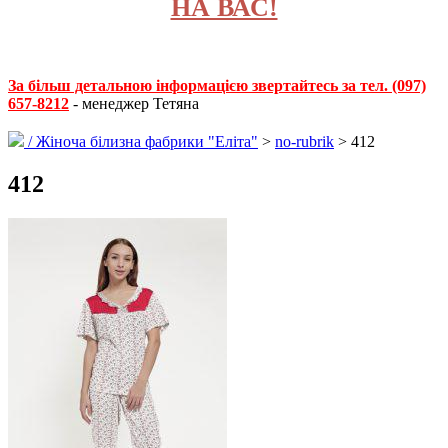
НА ВАС!
За більш детальною інформацією звертайтесь за тел. (097)
657-8212
- менеджер Тетяна
/
Жіноча білизна фабрики "Еліта"
>
no-rubrik
> 412
412