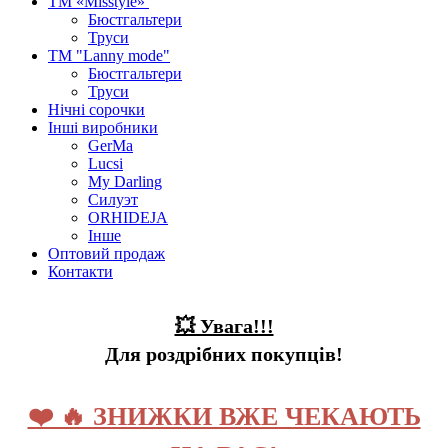
ТМ «Misstyle»
Бюстгальтери
Труси
ТМ "Lanny mode"
Бюстгальтери
Труси
Нічні сорочки
Інші виробники
GerMa
Lucsi
My Darling
Силуэт
ORHIDEJA
Інше
Оптовий продаж
Контакти
💥 Увага!!!
Для роздрібних покупців!
❤️ 🔥 ЗНИЖКИ ВЖЕ ЧЕКАЮТЬ