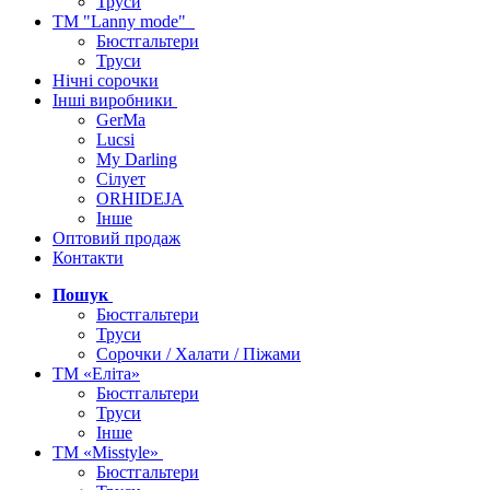
Труси
ТМ "Lanny mode"
Бюстгальтери
Труси
Нічні сорочки
Інші виробники
GerMa
Lucsi
My Darling
Сілует
ORHIDEJA
Інше
Оптовий продаж
Контакти
Пошук
Бюстгальтери
Труси
Сорочки / Халати / Піжами
ТМ «Еліта»
Бюстгальтери
Труси
Інше
ТМ «Misstyle»
Бюстгальтери