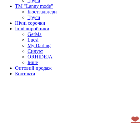
Труси
ТМ "Lanny mode"
Бюстгальтери
Труси
Нічні сорочки
Інші виробники
GerMa
Lucsi
My Darling
Силуэт
ORHIDEJA
Інше
Оптовий продаж
Контакти
❤