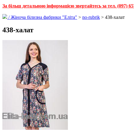
За більш детальною інформацією звертайтесь за тел. (097) 65
/
Жіноча білизна фабрики "Еліта"
>
no-rubrik
> 438-халат
438-халат