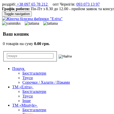
роздріб:
+38 097 65 78 212
опт Чернігів:
093 073 13 97
Графік роботи:
Пн-Пт з 8.30 до 12.00 - прийом заявок та консу
Toggle navigation
Ваш кошик
0 товарів на суму
0.00 грн.
Пошук
Бюстгальтери
Труси
Сорочки / Халати / Піжами
ТМ «Еліта»
Бюстгальтери
Труси
Інше
ТМ «Misstyle»
Бюстгальтери