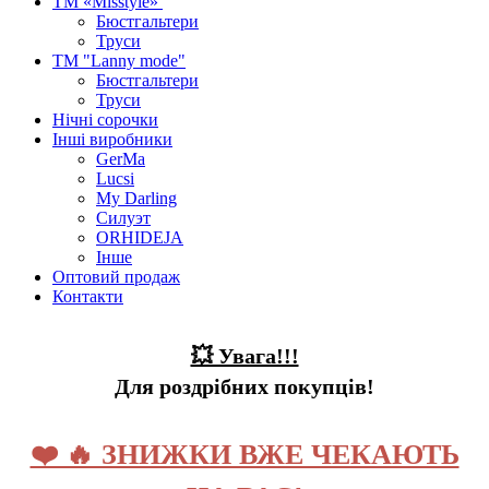
ТМ «Misstyle»
Бюстгальтери
Труси
ТМ "Lanny mode"
Бюстгальтери
Труси
Нічні сорочки
Інші виробники
GerMa
Lucsi
My Darling
Силуэт
ORHIDEJA
Інше
Оптовий продаж
Контакти
💥 Увага!!!
Для роздрібних покупців!
❤️ 🔥 ЗНИЖКИ ВЖЕ ЧЕКАЮТЬ