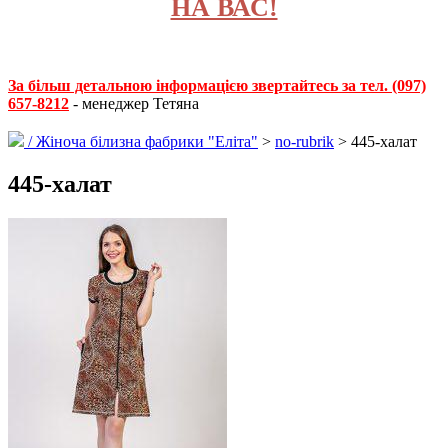
НА ВАС!
За більш детальною інформацією звертайтесь за тел. (097)
657-8212
- менеджер Тетяна
/
Жіноча білизна фабрики "Еліта"
>
no-rubrik
> 445-халат
445-халат