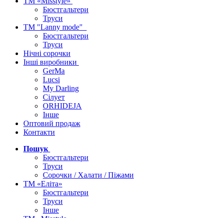
ТМ «Misstyle»
Бюстгальтери
Труси
ТМ "Lanny mode"
Бюстгальтери
Труси
Нічні сорочки
Інші виробники
GerMa
Lucsi
My Darling
Сілует
ORHIDEJA
Інше
Оптовий продаж
Контакти
Пошук
Бюстгальтери
Труси
Сорочки / Халати / Піжами
ТМ «Еліта»
Бюстгальтери
Труси
Інше