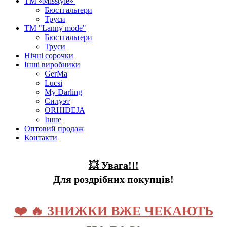
ТМ «Misstyle»
Бюстгальтери
Труси
ТМ "Lanny mode"
Бюстгальтери
Труси
Нічні сорочки
Інші виробники
GerMa
Lucsi
My Darling
Силуэт
ORHIDEJA
Інше
Оптовий продаж
Контакти
💥 Увага!!!
Для роздрібних покупців!
❤️ 🔥 ЗНИЖКИ ВЖЕ ЧЕКАЮТЬ