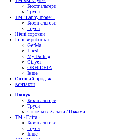
ТМ «Misstyle»
Бюстгальтери
Труси
ТМ "Lanny mode"
Бюстгальтери
Труси
Нічні сорочки
Інші виробники
GerMa
Lucsi
My Darling
Сілует
ORHIDEJA
Інше
Оптовий продаж
Контакти
Пошук
Бюстгальтери
Труси
Сорочки / Халати / Піжами
ТМ «Еліта»
Бюстгальтери
Труси
Інше