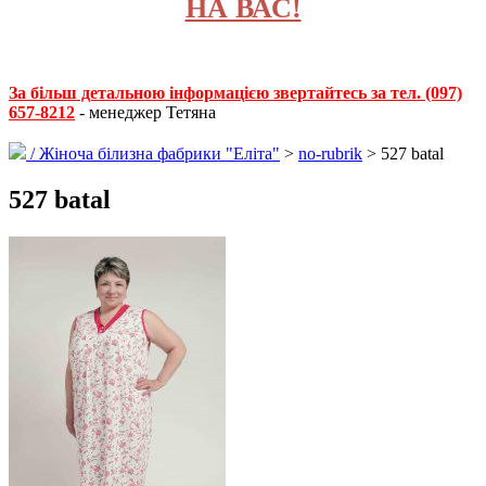
НА ВАС!
За більш детальною інформацією звертайтесь за тел. (097)
657-8212
- менеджер Тетяна
/
Жіноча білизна фабрики "Еліта"
>
no-rubrik
> 527 batal
527 batal