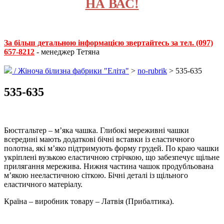
НА ВАС!
За більш детальною інформацією звертайтесь за тел. (097)
657-8212
- менеджер Тетяна
/
Жіноча білизна фабрики "Еліта"
>
no-rubrik
> 535-635
535-635
Бюстгальтер – м’яка чашка. Глибокі мереживні чашки
всередині мають додаткові бічні вставки із еластичного
полотна, які м’яко підтримують форму грудей. По краю чашки
укріплені вузькою еластичною стрічкою, що забезпечує щільне
прилягання мережива. Нижня частина чашок продубльована
м’якою нееластичною сіткою. Бічні деталі із щільного
еластичного матеріалу.
Країна – виробник товару – Латвія (Прибалтика).