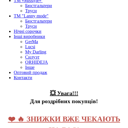
ТМ «Misstyle»
Бюстгальтери
Труси
ТМ "Lanny mode"
Бюстгальтери
Труси
Нічні сорочки
Інші виробники
GerMa
Lucsi
My Darling
Силуэт
ORHIDEJA
Інше
Оптовий продаж
Контакти
💥 Увага!!!
Для роздрібних покупців!
❤️ 🔥 ЗНИЖКИ ВЖЕ ЧЕКАЮТЬ