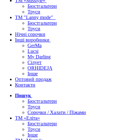
ТМ «Misstyle»
Бюстгальтери
Труси
ТМ "Lanny mode"
Бюстгальтери
Труси
Нічні сорочки
Інші виробники
GerMa
Lucsi
My Darling
Сілует
ORHIDEJA
Інше
Оптовий продаж
Контакти
Пошук
Бюстгальтери
Труси
Сорочки / Халати / Піжами
ТМ «Еліта»
Бюстгальтери
Труси
Інше