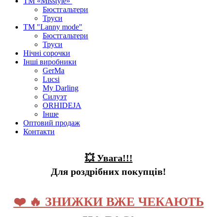
ТМ «Misstyle»
Бюстгальтери
Труси
ТМ "Lanny mode"
Бюстгальтери
Труси
Нічні сорочки
Інші виробники
GerMa
Lucsi
My Darling
Силуэт
ORHIDEJA
Інше
Оптовий продаж
Контакти
💥 Увага!!!
Для роздрібних покупців!
❤️ 🔥 ЗНИЖКИ ВЖЕ ЧЕКАЮТЬ