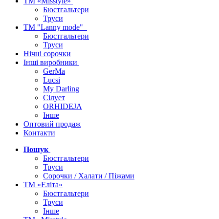
ТМ «Misstyle»
Бюстгальтери
Труси
ТМ "Lanny mode"
Бюстгальтери
Труси
Нічні сорочки
Інші виробники
GerMa
Lucsi
My Darling
Сілует
ORHIDEJA
Інше
Оптовий продаж
Контакти
Пошук
Бюстгальтери
Труси
Сорочки / Халати / Піжами
ТМ «Еліта»
Бюстгальтери
Труси
Інше