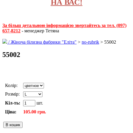
НА ВАС!
За більш детальною інформацією звертайтесь за тел. (097)
657-8212
- менеджер Тетяна
/
Жіноча білизна фабрики "Еліта"
>
no-rubrik
> 55002
55002
Колір:
Розмір:
Кіл-ть:
шт.
Ціна:
105.00 грн.