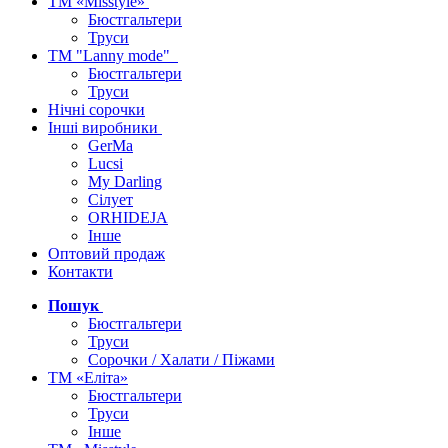
ТМ «Misstyle»
Бюстгальтери
Труси
ТМ "Lanny mode"
Бюстгальтери
Труси
Нічні сорочки
Інші виробники
GerMa
Lucsi
My Darling
Сілует
ORHIDEJA
Інше
Оптовий продаж
Контакти
Пошук
Бюстгальтери
Труси
Сорочки / Халати / Піжами
ТМ «Еліта»
Бюстгальтери
Труси
Інше