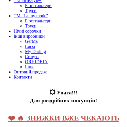
ТМ «Misstyle»
Бюстгальтери
Труси
ТМ "Lanny mode"
Бюстгальтери
Труси
Нічні сорочки
Інші виробники
GerMa
Lucsi
My Darling
Силуэт
ORHIDEJA
Інше
Оптовий продаж
Контакти
💥 Увага!!!
Для роздрібних покупців!
❤️ 🔥 ЗНИЖКИ ВЖЕ ЧЕКАЮТЬ