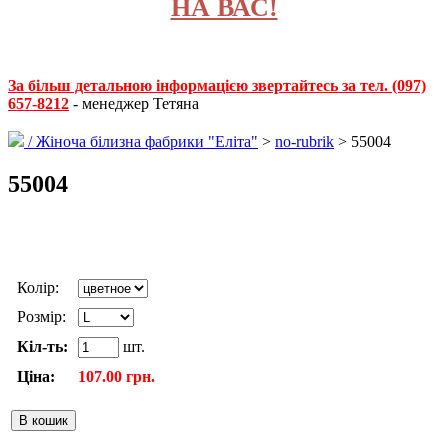
НА ВАС!
За більш детальною інформацією звертайтесь за тел. (097)
657-8212
- менеджер Тетяна
/
Жіноча білизна фабрики "Еліта"
>
no-rubrik
> 55004
55004
Колір:
Розмір:
Кіл-ть:
шт.
Ціна:
107.00 грн.