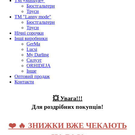
ТМ «Misstyle»
Бюстгальтери
Труси
ТМ "Lanny mode"
Бюстгальтери
Труси
Нічні сорочки
Інші виробники
GerMa
Lucsi
My Darling
Силуэт
ORHIDEJA
Інше
Оптовий продаж
Контакти
💥 Увага!!!
Для роздрібних покупців!
❤️ 🔥 ЗНИЖКИ ВЖЕ ЧЕКАЮТЬ