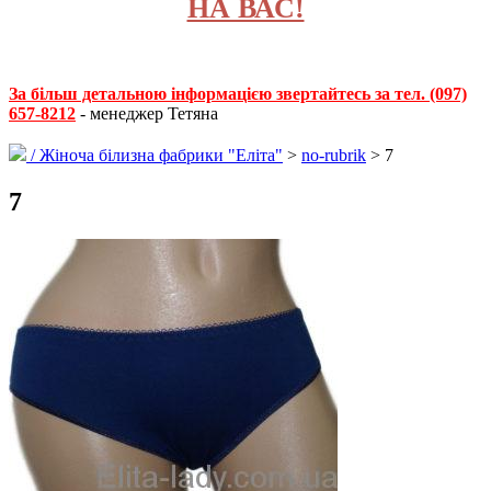
НА ВАС!
За більш детальною інформацією звертайтесь за тел. (097)
657-8212
- менеджер Тетяна
/
Жіноча білизна фабрики "Еліта"
>
no-rubrik
> 7
7