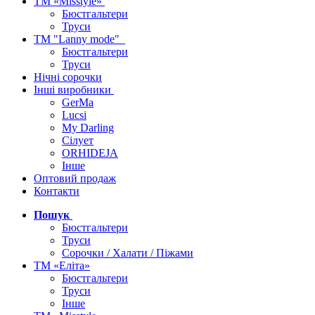
ТМ «Misstyle»
Бюстгальтери
Труси
ТМ "Lanny mode"
Бюстгальтери
Труси
Нічні сорочки
Інші виробники
GerMa
Lucsi
My Darling
Сілует
ORHIDEJA
Інше
Оптовий продаж
Контакти
Пошук
Бюстгальтери
Труси
Сорочки / Халати / Піжами
ТМ «Еліта»
Бюстгальтери
Труси
Інше