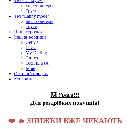
ТМ «Misstyle»
Бюстгальтери
Труси
ТМ "Lanny mode"
Бюстгальтери
Труси
Нічні сорочки
Інші виробники
GerMa
Lucsi
My Darling
Силуэт
ORHIDEJA
Інше
Оптовий продаж
Контакти
💥 Увага!!!
Для роздрібних покупців!
❤️ 🔥 ЗНИЖКИ ВЖЕ ЧЕКАЮТЬ