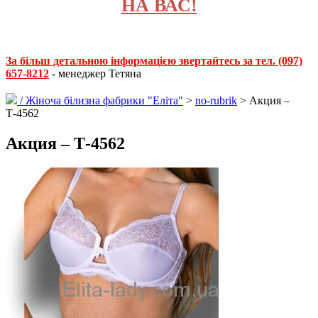
НА ВАС!
За більш детальною інформацією звертайтесь за тел. (097)
657-8212
- менеджер Тетяна
/
Жіноча білизна фабрики "Еліта"
>
no-rubrik
> Акция –
Т-4562
Акция – Т-4562