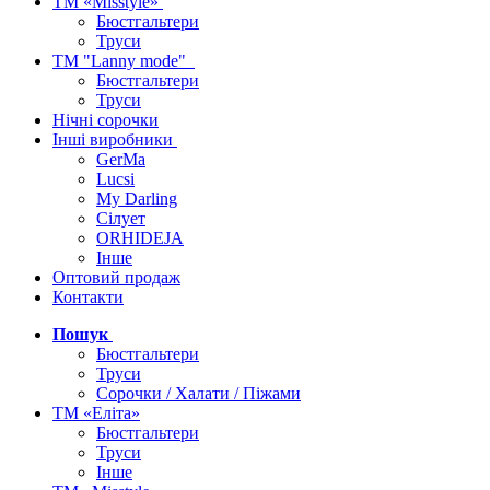
ТМ «Misstyle»
Бюстгальтери
Труси
ТМ "Lanny mode"
Бюстгальтери
Труси
Нічні сорочки
Інші виробники
GerMa
Lucsi
My Darling
Сілует
ORHIDEJA
Інше
Оптовий продаж
Контакти
Пошук
Бюстгальтери
Труси
Сорочки / Халати / Піжами
ТМ «Еліта»
Бюстгальтери
Труси
Інше