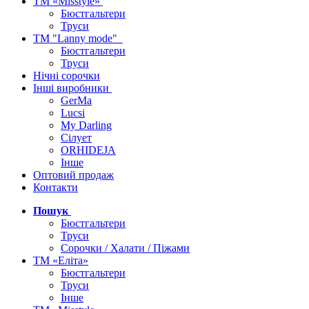
ТМ «Misstyle»
Бюстгальтери
Труси
ТМ "Lanny mode"
Бюстгальтери
Труси
Нічні сорочки
Інші виробники
GerMa
Lucsi
My Darling
Сілует
ORHIDEJA
Інше
Оптовий продаж
Контакти
Пошук
Бюстгальтери
Труси
Сорочки / Халати / Піжами
ТМ «Еліта»
Бюстгальтери
Труси
Інше