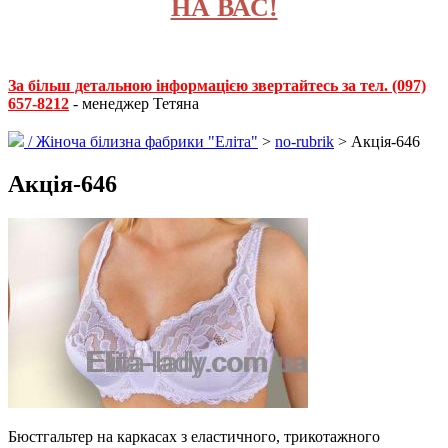
НА ВАС!
За більш детальною інформацією звертайтесь за тел. (097)
657-8212
- менеджер Тетяна
/
Жіноча білизна фабрики "Еліта"
>
no-rubrik
> Акція-646
Акція-646
Бюстгальтер на каркасах з еластичного, трикотажного