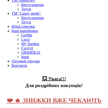
ТМ «Misstyle»
Бюстгальтери
Труси
ТМ "Lanny mode"
Бюстгальтери
Труси
Нічні сорочки
Інші виробники
GerMa
Lucsi
My Darling
Силуэт
ORHIDEJA
Інше
Оптовий продаж
Контакти
💥 Увага!!!
Для роздрібних покупців!
❤️ 🔥 ЗНИЖКИ ВЖЕ ЧЕКАЮТЬ