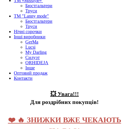
ТМ «Misstyle»
Бюстгальтери
Труси
ТМ "Lanny mode"
Бюстгальтери
Труси
Нічні сорочки
Інші виробники
GerMa
Lucsi
My Darling
Силуэт
ORHIDEJA
Інше
Оптовий продаж
Контакти
💥 Увага!!!
Для роздрібних покупців!
❤️ 🔥 ЗНИЖКИ ВЖЕ ЧЕКАЮТЬ