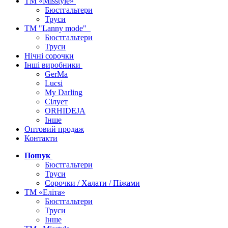
ТМ «Misstyle»
Бюстгальтери
Труси
ТМ "Lanny mode"
Бюстгальтери
Труси
Нічні сорочки
Інші виробники
GerMa
Lucsi
My Darling
Сілует
ORHIDEJA
Інше
Оптовий продаж
Контакти
Пошук
Бюстгальтери
Труси
Сорочки / Халати / Піжами
ТМ «Еліта»
Бюстгальтери
Труси
Інше