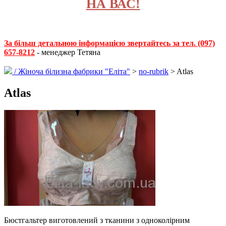
НА ВАС!
За більш детальною інформацією звертайтесь за тел. (097)
657-8212
- менеджер Тетяна
/
Жіноча білизна фабрики "Еліта"
>
no-rubrik
> Atlas
Atlas
Бюстгальтер виготовлений з тканини з одноколірним