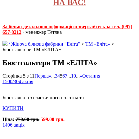
НА ВАС!
За більш детальною інформацією звертайтесь за тел. (097)
657-8212
- менеджер Тетяна
/
Жіноча білизна фабрики "Еліта"
>
ТМ «Еліта»
>
Бюстгальтери ТМ «ЕЛІТА»
Бюстгальтери ТМ «ЕЛІТА»
Сторінка 5 з 11
Перша
«
...
3
4
5
6
7
...
10
...
»
Остання
1500/304 акція
Бюстгальтер з еластичного полотна та ...
КУПИТИ
Ціна:
770.00 грн.
599.00 грн.
1406 акція