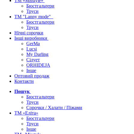
ТМ «Misstyle»
Бюстгальтери
Труси
ТМ "Lanny mode"
Бюстгальтери
Труси
Нічні сорочки
Інші виробники
GerMa
Lucsi
My Darling
Сілует
ORHIDEJA
Інше
Оптовий продаж
Контакти
Пошук
Бюстгальтери
Труси
Сорочки / Халати / Піжами
ТМ «Еліта»
Бюстгальтери
Труси
Інше