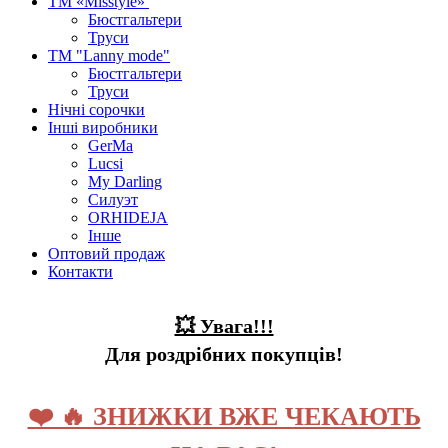
ТМ «Misstyle»
Бюстгальтери
Труси
ТМ "Lanny mode"
Бюстгальтери
Труси
Нічні сорочки
Інші виробники
GerMa
Lucsi
My Darling
Силуэт
ORHIDEJA
Інше
Оптовий продаж
Контакти
💥 Увага!!!
Для роздрібних покупців!
❤️ 🔥 ЗНИЖКИ ВЖЕ ЧЕКАЮТЬ