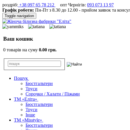
роздріб:
+38 097 65 78 212
опт Чернігів:
093 073 13 97
Графік роботи:
Пн-Пт з 8.30 до 12.00 - прийом заявок та консу
Toggle navigation
Ваш кошик
0 товарів на суму
0.00 грн.
Пошук
Бюстгальтери
Труси
Сорочки / Халати / Піжами
ТМ «Еліта»
Бюстгальтери
Труси
Інше
ТМ «Misstyle»
Бюстгальтери