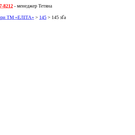
7-8212
- менеджер Тетяна
ери ТМ «ЕЛІТА»
>
145
> 145 зҐа­