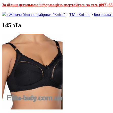
За більш детальною інформацією звертайтесь за тел. (097) 65
/
Жіноча білизна фабрики "Еліта"
>
ТМ «Еліта»
>
Бюстгальт
145 зҐа­