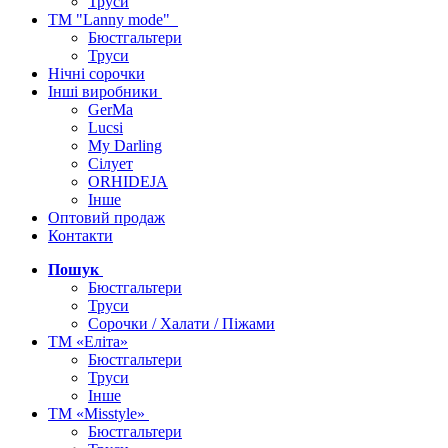
Труси
ТМ "Lanny mode"
Бюстгальтери
Труси
Нічні сорочки
Інші виробники
GerMa
Lucsi
My Darling
Сілует
ORHIDEJA
Інше
Оптовий продаж
Контакти
Пошук
Бюстгальтери
Труси
Сорочки / Халати / Піжами
ТМ «Еліта»
Бюстгальтери
Труси
Інше
ТМ «Misstyle»
Бюстгальтери