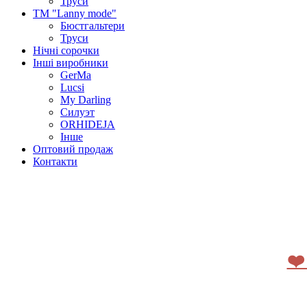
Труси
ТМ "Lanny mode"
Бюстгальтери
Труси
Нічні сорочки
Інші виробники
GerMa
Lucsi
My Darling
Силуэт
ORHIDEJA
Інше
Оптовий продаж
Контакти
❤