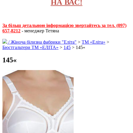
НА ВАС!
За більш детальною інформацією звертайтесь за тел. (097)
657-8212
- менеджер Тетяна
/
Жіноча білизна фабрики "Еліта"
>
ТМ «Еліта»
>
Бюстгальтери ТМ «ЕЛІТА»
>
145
> 145«
145«