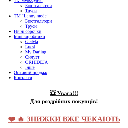
ТМ «Misstyle»
Бюстгальтери
Труси
ТМ "Lanny mode"
Бюстгальтери
Труси
Нічні сорочки
Інші виробники
GerMa
Lucsi
My Darling
Силуэт
ORHIDEJA
Інше
Оптовий продаж
Контакти
💥 Увага!!!
Для роздрібних покупців!
❤️ 🔥 ЗНИЖКИ ВЖЕ ЧЕКАЮТЬ