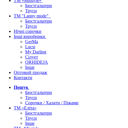
ТМ «Misstyle»
Бюстгальтери
Труси
ТМ "Lanny mode"
Бюстгальтери
Труси
Нічні сорочки
Інші виробники
GerMa
Lucsi
My Darling
Сілует
ORHIDEJA
Інше
Оптовий продаж
Контакти
Пошук
Бюстгальтери
Труси
Сорочки / Халати / Піжами
ТМ «Еліта»
Бюстгальтери
Труси
Інше